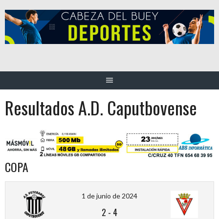
Saltar
al
contenido
Resultados A.D. Caputbovense
COPA
1 de junio de 2024
2
-
4