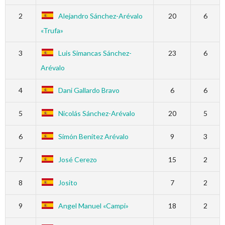
2
Alejandro Sánchez-Arévalo
20
6
«Trufa»
3
Luis Simancas Sánchez-
23
6
Arévalo
4
Dani Gallardo Bravo
6
6
5
Nicolás Sánchez-Arévalo
20
5
6
Simón Benítez Arévalo
9
3
7
José Cerezo
15
2
8
Josito
7
2
9
Angel Manuel «Campi»
18
2