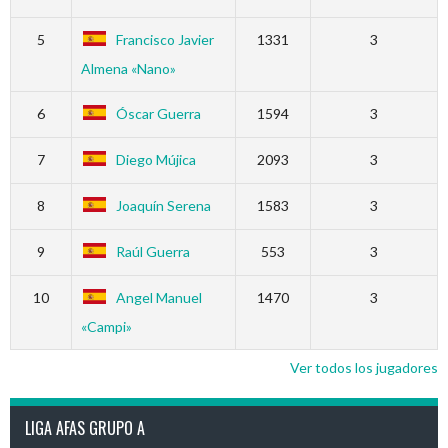
5
Francisco Javier
1331
3
Almena «Nano»
6
Óscar Guerra
1594
3
7
Diego Mújica
2093
3
8
Joaquín Serena
1583
3
9
Raúl Guerra
553
3
10
Angel Manuel
1470
3
«Campi»
Ver todos los jugadores
LIGA AFAS GRUPO A