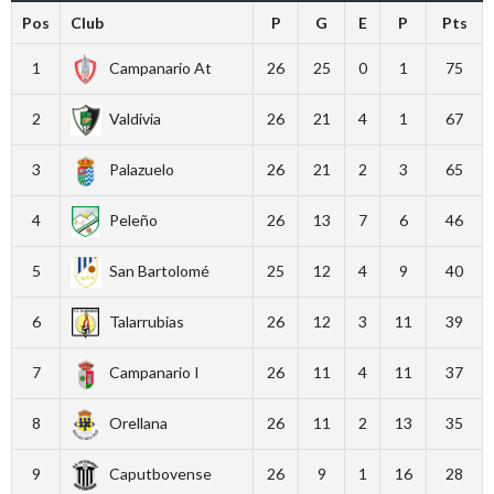
Pos
Club
P
G
E
P
Pts
1
Campanario At
26
25
0
1
75
2
Valdivia
26
21
4
1
67
3
Palazuelo
26
21
2
3
65
4
Peleño
26
13
7
6
46
5
San Bartolomé
25
12
4
9
40
6
Talarrubias
26
12
3
11
39
7
Campanario I
26
11
4
11
37
8
Orellana
26
11
2
13
35
9
Caputbovense
26
9
1
16
28