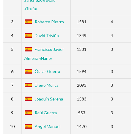
Sánchez-Arévalo
«Trufa»
3
Roberto Pizarro
1581
4
4
David Triviño
1849
4
5
Francisco Javier
1331
3
Almena «Nano»
6
Óscar Guerra
1594
3
7
Diego Mújica
2093
3
8
Joaquín Serena
1583
3
9
Raúl Guerra
553
3
10
Angel Manuel
1470
3