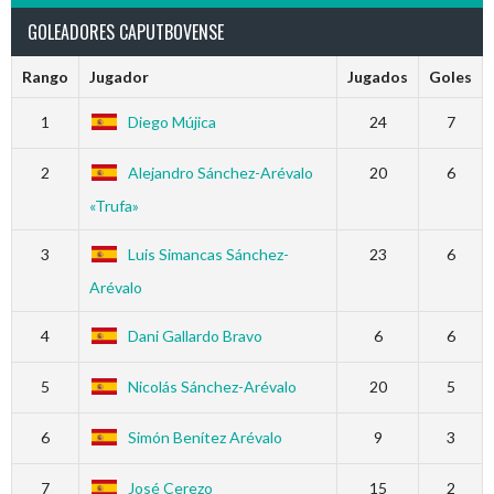
GOLEADORES CAPUTBOVENSE
Rango
Jugador
Jugados
Goles
1
Diego Mújica
24
7
2
Alejandro Sánchez-Arévalo
20
6
«Trufa»
3
Luis Simancas Sánchez-
23
6
Arévalo
4
Dani Gallardo Bravo
6
6
5
Nicolás Sánchez-Arévalo
20
5
6
Simón Benítez Arévalo
9
3
7
José Cerezo
15
2