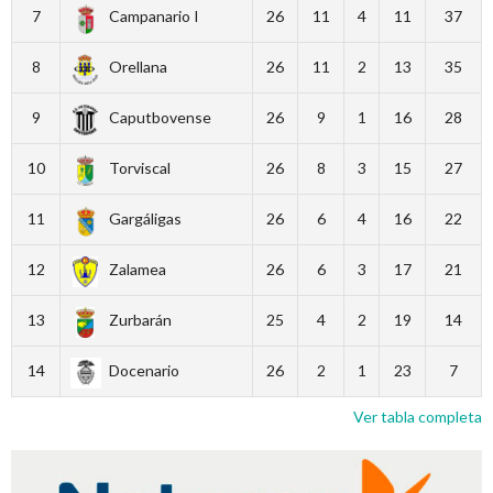
7
Campanario I
26
11
4
11
37
8
Orellana
26
11
2
13
35
9
Caputbovense
26
9
1
16
28
10
Torviscal
26
8
3
15
27
11
Gargáligas
26
6
4
16
22
12
Zalamea
26
6
3
17
21
13
Zurbarán
25
4
2
19
14
14
Docenario
26
2
1
23
7
Ver tabla completa