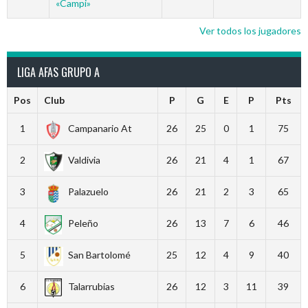
«Campi»
Ver todos los jugadores
LIGA AFAS GRUPO A
Pos
Club
P
G
E
P
Pts
1
Campanario At
26
25
0
1
75
2
Valdivia
26
21
4
1
67
3
Palazuelo
26
21
2
3
65
4
Peleño
26
13
7
6
46
5
San Bartolomé
25
12
4
9
40
6
Talarrubias
26
12
3
11
39