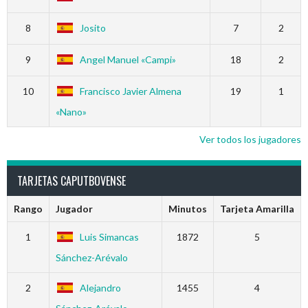
8
Josito
7
2
9
Angel Manuel «Campi»
18
2
10
Francisco Javier Almena
19
1
«Nano»
Ver todos los jugadores
TARJETAS CAPUTBOVENSE
Rango
Jugador
Minutos
Tarjeta Amarilla
1
Luis Simancas
1872
5
Sánchez-Arévalo
2
Alejandro
1455
4