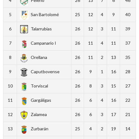
4
Peleño
26
13
7
6
46
5
San Bartolomé
25
12
4
9
40
6
Talarrubias
26
12
3
11
39
7
Campanario I
26
11
4
11
37
8
Orellana
26
11
2
13
35
9
Caputbovense
26
9
1
16
28
10
Torviscal
26
8
3
15
27
11
Gargáligas
26
6
4
16
22
12
Zalamea
26
6
3
17
21
13
Zurbarán
25
4
2
19
14