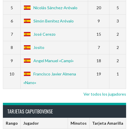
5
Nicolás Sánchez-Arévalo
20
5
6
Simón Benítez Arévalo
9
3
7
José Cerezo
15
2
8
Josito
7
2
9
Angel Manuel «Campi»
18
2
10
Francisco Javier Almena
19
1
«Nano»
Ver todos los jugadores
TARJETAS CAPUTBOVENSE
Rango
Jugador
Minutos
Tarjeta Amarilla