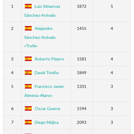
1
Luis Simancas
1872
5
Sánchez-Arévalo
2
Alejandro
1455
4
Sánchez-Arévalo
«Trufa»
3
Roberto Pizarro
1581
4
4
David Triviño
1849
4
5
Francisco Javier
1331
3
Almena «Nano»
6
Óscar Guerra
1594
3
7
Diego Mújica
2093
3