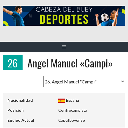
Saltar
al
contenido
26
Angel Manuel «Campi»
Nacionalidad
España
Posición
Centrocampista
Equipo Actual
Caputbovense