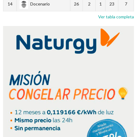
14
Docenario
26
2
1
23
7
Ver tabla completa