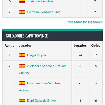
6
José Luis Gamboa
9
7
Germán González Silva
9
Ver todos los jugadores
GOLEADORES CAPUTBOVENSE
Rango
Jugador
Jugados
Goles
1
Diego Mújica
24
7
2
Alejandro Sánchez-Arévalo
20
6
«Trufa»
3
Luis Simancas Sánchez-
23
6
Arévalo
4
Dani Gallardo Bravo
6
6