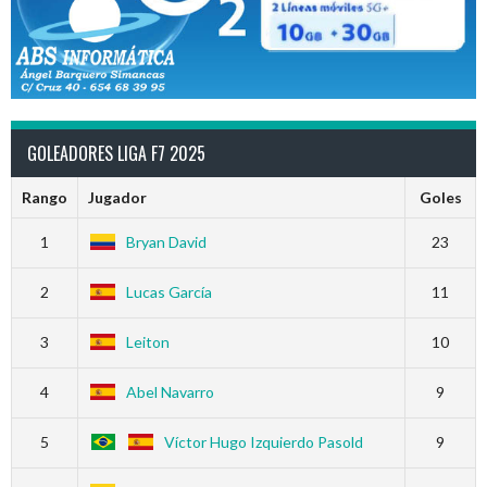
GOLEADORES LIGA F7 2025
Rango
Jugador
Goles
1
Bryan David
23
2
Lucas García
11
3
Leiton
10
4
Abel Navarro
9
5
Víctor Hugo Izquierdo Pasold
9