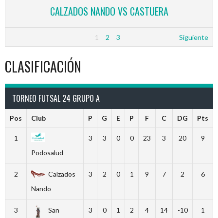
CALZADOS NANDO VS CASTUERA
1
2
3
Siguiente
CLASIFICACIÓN
TORNEO FUTSAL 24 GRUPO A
Pos
Club
P
G
E
P
F
C
DG
Pts
1
3
3
0
0
23
3
20
9
Podosalud
2
Calzados
3
2
0
1
9
7
2
6
Nando
3
San
3
0
1
2
4
14
-10
1