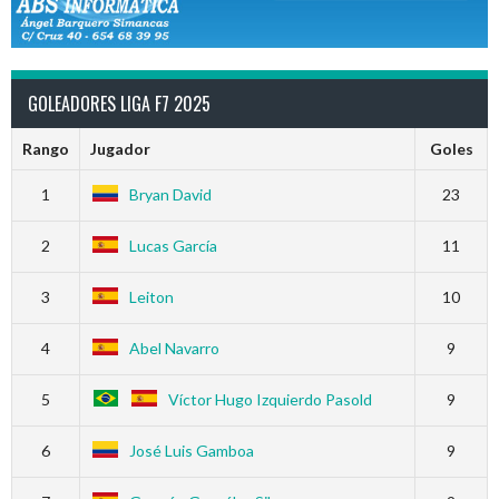
GOLEADORES LIGA F7 2025
Rango
Jugador
Goles
1
Bryan David
23
2
Lucas García
11
3
Leiton
10
4
Abel Navarro
9
5
Víctor Hugo Izquierdo Pasold
9
6
José Luis Gamboa
9