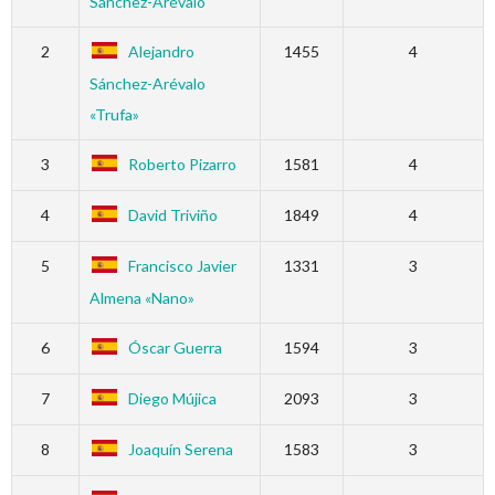
Sánchez-Arévalo
2
Alejandro
1455
4
Sánchez-Arévalo
«Trufa»
3
Roberto Pizarro
1581
4
4
David Triviño
1849
4
5
Francisco Javier
1331
3
Almena «Nano»
6
Óscar Guerra
1594
3
7
Diego Mújica
2093
3
8
Joaquín Serena
1583
3