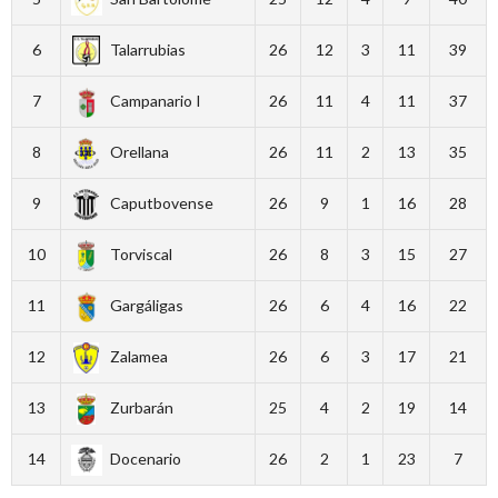
6
Talarrubias
26
12
3
11
39
7
Campanario I
26
11
4
11
37
8
Orellana
26
11
2
13
35
9
Caputbovense
26
9
1
16
28
10
Torviscal
26
8
3
15
27
11
Gargáligas
26
6
4
16
22
12
Zalamea
26
6
3
17
21
13
Zurbarán
25
4
2
19
14
14
Docenario
26
2
1
23
7