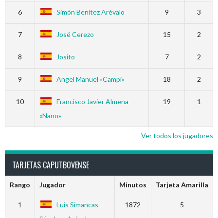
6
Simón Benítez Arévalo
9
3
7
José Cerezo
15
2
8
Josito
7
2
9
Angel Manuel «Campi»
18
2
10
Francisco Javier Almena
19
1
«Nano»
Ver todos los jugadores
TARJETAS CAPUTBOVENSE
Rango
Jugador
Minutos
Tarjeta Amarilla
1
Luis Simancas
1872
5