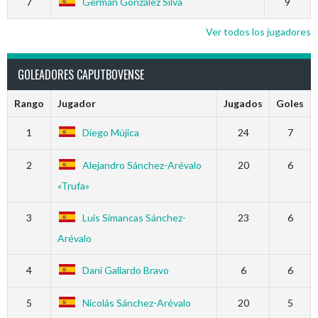
7
Germán González Silva
9
Ver todos los jugadores
GOLEADORES CAPUTBOVENSE
Rango
Jugador
Jugados
Goles
1
Diego Mújica
24
7
2
Alejandro Sánchez-Arévalo
20
6
«Trufa»
3
Luis Simancas Sánchez-
23
6
Arévalo
4
Dani Gallardo Bravo
6
6
5
Nicolás Sánchez-Arévalo
20
5