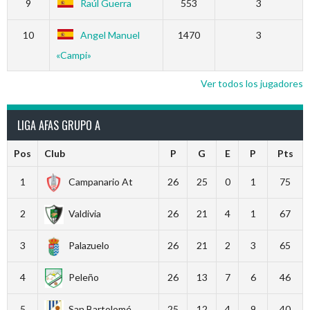
9
Raúl Guerra
553
3
10
Angel Manuel
1470
3
«Campi»
Ver todos los jugadores
LIGA AFAS GRUPO A
Pos
Club
P
G
E
P
Pts
1
Campanario At
26
25
0
1
75
2
Valdivia
26
21
4
1
67
3
Palazuelo
26
21
2
3
65
4
Peleño
26
13
7
6
46
5
San Bartolomé
25
12
4
9
40