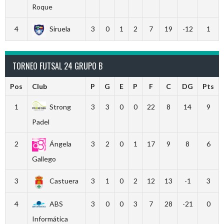
Roque
4
Siruela
3
0
1
2
7
19
-12
1
TORNEO FUTSAL 24 GRUPO B
Pos
Club
P
G
E
P
F
C
DG
Pts
1
Strong
3
3
0
0
22
8
14
9
Padel
2
Ángela
3
2
0
1
17
9
8
6
Gallego
3
Castuera
3
1
0
2
12
13
-1
3
4
ABS
3
0
0
3
7
28
-21
0
Informática