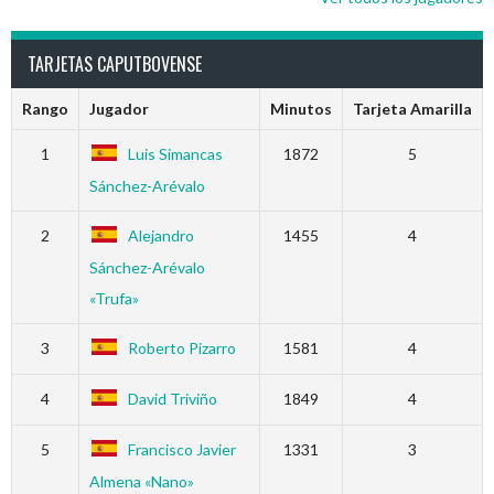
TARJETAS CAPUTBOVENSE
Rango
Jugador
Minutos
Tarjeta Amarilla
1
Luis Simancas
1872
5
Sánchez-Arévalo
2
Alejandro
1455
4
Sánchez-Arévalo
«Trufa»
3
Roberto Pizarro
1581
4
4
David Triviño
1849
4
5
Francisco Javier
1331
3
Almena «Nano»