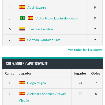
4
Abel Navarro
9
5
Víctor Hugo Izquierdo Pasold
9
6
José Luis Gamboa
9
7
Germán González Silva
9
Ver todos los jugadores
GOLEADORES CAPUTBOVENSE
Rango
Jugador
Jugados
Goles
1
Diego Mújica
24
7
2
Alejandro Sánchez-Arévalo
20
6
«Trufa»