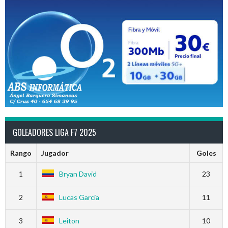
GOLEADORES LIGA F7 2025
Rango
Jugador
Goles
1
Bryan David
23
2
Lucas García
11
3
Leiton
10