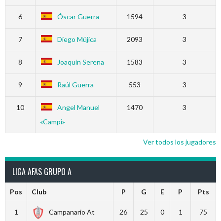
6
Óscar Guerra
1594
3
7
Diego Mújica
2093
3
8
Joaquín Serena
1583
3
9
Raúl Guerra
553
3
10
Angel Manuel
1470
3
«Campi»
Ver todos los jugadores
LIGA AFAS GRUPO A
Pos
Club
P
G
E
P
Pts
1
Campanario At
26
25
0
1
75