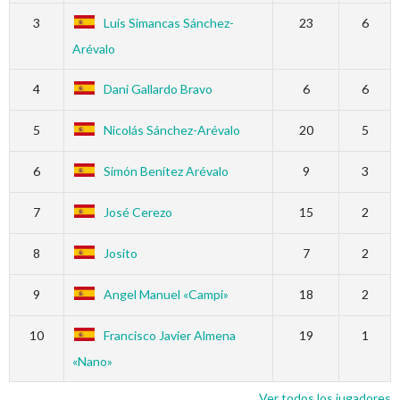
3
Luis Simancas Sánchez-
23
6
Arévalo
4
Dani Gallardo Bravo
6
6
5
Nicolás Sánchez-Arévalo
20
5
6
Simón Benítez Arévalo
9
3
7
José Cerezo
15
2
8
Josito
7
2
9
Angel Manuel «Campi»
18
2
10
Francisco Javier Almena
19
1
«Nano»
Ver todos los jugadores