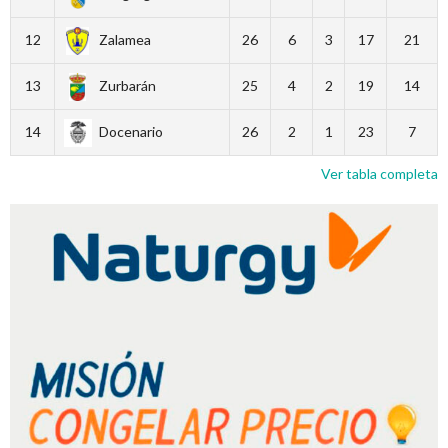
12
Zalamea
26
6
3
17
21
13
Zurbarán
25
4
2
19
14
14
Docenario
26
2
1
23
7
Ver tabla completa