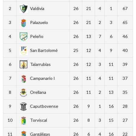
2
Valdivia
26
21
4
1
67
3
Palazuelo
26
21
2
3
65
4
Peleño
26
13
7
6
46
5
San Bartolomé
25
12
4
9
40
6
Talarrubias
26
12
3
11
39
7
Campanario I
26
11
4
11
37
8
Orellana
26
11
2
13
35
9
Caputbovense
26
9
1
16
28
10
Torviscal
26
8
3
15
27
11
Gargáligas
26
6
4
16
22