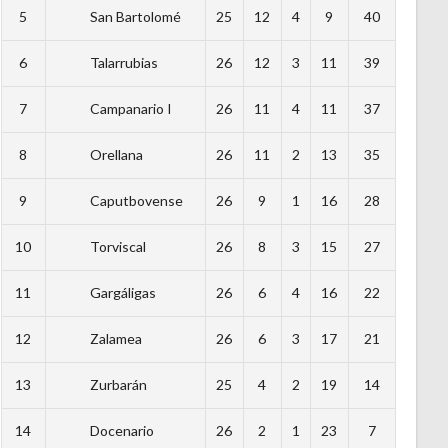
5
San Bartolomé
25
12
4
9
40
6
Talarrubias
26
12
3
11
39
7
Campanario I
26
11
4
11
37
8
Orellana
26
11
2
13
35
9
Caputbovense
26
9
1
16
28
10
Torviscal
26
8
3
15
27
11
Gargáligas
26
6
4
16
22
12
Zalamea
26
6
3
17
21
13
Zurbarán
25
4
2
19
14
14
Docenario
26
2
1
23
7