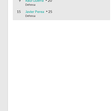
9
Raúl Guerra
20
Defensa
15
Javier Perea
25
Defensa