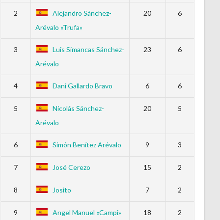
2
Alejandro Sánchez-
20
6
Arévalo «Trufa»
3
Luis Simancas Sánchez-
23
6
Arévalo
4
Dani Gallardo Bravo
6
6
5
Nicolás Sánchez-
20
5
Arévalo
6
Simón Benítez Arévalo
9
3
7
José Cerezo
15
2
8
Josito
7
2
9
Angel Manuel «Campi»
18
2