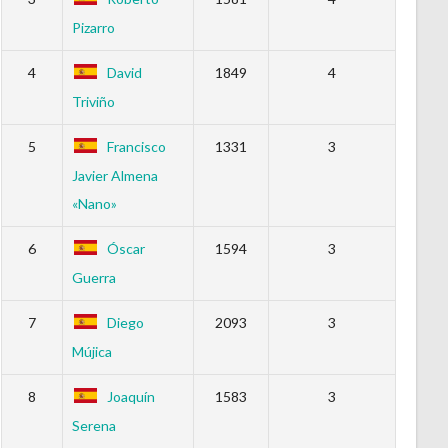
Pizarro
4
David
1849
4
Triviño
5
Francisco
1331
3
Javier Almena
«Nano»
6
Óscar
1594
3
Guerra
7
Diego
2093
3
Mújica
8
Joaquín
1583
3
Serena