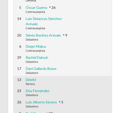
Defensa
5
Óscar Guerra
26
Centrocampista
14
Luis Simancas Sánchez-
Arévalo
Centrocampista
20
Simón Benítez Arévalo
9
Delantero
6
Diego Mújica
Centrocampista
29
Rachid Dalouh
Delantero
17
Dani Gallardo Bravo
Delantero
13
Dimitri
Portero
23
Eloy Fernández
Delantero
26
Luis Alberto Sereno
5
Delantero