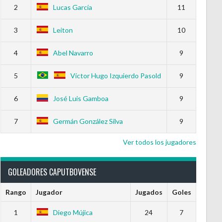
2
Lucas García
11
3
Leiton
10
4
Abel Navarro
9
5
Víctor Hugo Izquierdo Pasold
9
6
José Luis Gamboa
9
7
Germán González Silva
9
Ver todos los jugadores
GOLEADORES CAPUTBOVENSE
Rango
Jugador
Jugados
Goles
1
Diego Mújica
24
7