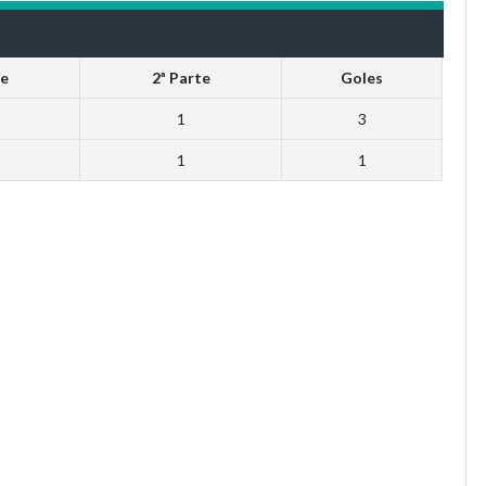
te
2ª Parte
Goles
1
3
1
1