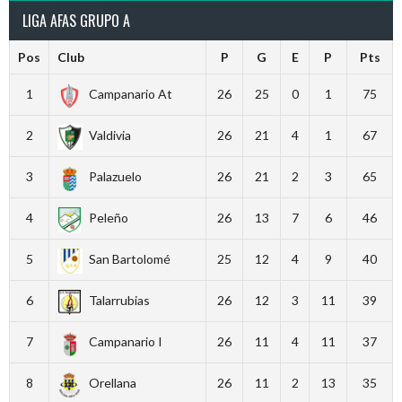
LIGA AFAS GRUPO A
Pos
Club
P
G
E
P
Pts
1
Campanario At
26
25
0
1
75
2
Valdivia
26
21
4
1
67
3
Palazuelo
26
21
2
3
65
4
Peleño
26
13
7
6
46
5
San Bartolomé
25
12
4
9
40
6
Talarrubias
26
12
3
11
39
7
Campanario I
26
11
4
11
37
8
Orellana
26
11
2
13
35