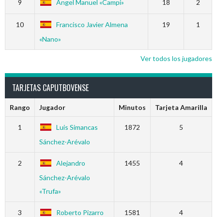
9
Angel Manuel «Campi»
18
2
10
Francisco Javier Almena
19
1
«Nano»
Ver todos los jugadores
TARJETAS CAPUTBOVENSE
Rango
Jugador
Minutos
Tarjeta Amarilla
1
Luis Simancas
1872
5
Sánchez-Arévalo
2
Alejandro
1455
4
Sánchez-Arévalo
«Trufa»
3
Roberto Pizarro
1581
4