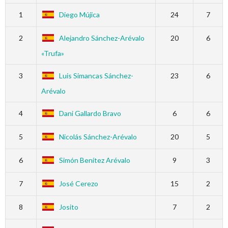
1
Diego Mújica
24
7
2
Alejandro Sánchez-Arévalo
20
6
«Trufa»
3
Luis Simancas Sánchez-
23
6
Arévalo
4
Dani Gallardo Bravo
6
6
5
Nicolás Sánchez-Arévalo
20
5
6
Simón Benítez Arévalo
9
3
7
José Cerezo
15
2
8
Josito
7
2