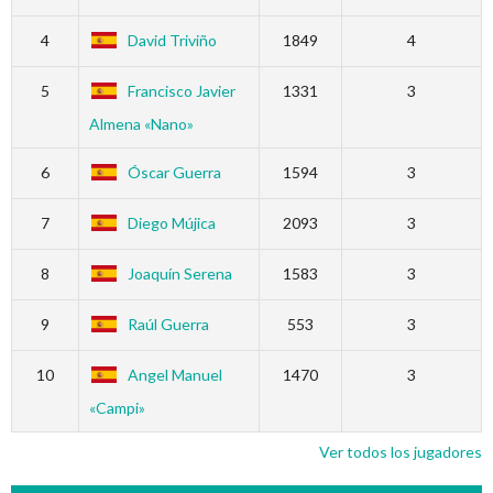
4
David Triviño
1849
4
5
Francisco Javier
1331
3
Almena «Nano»
6
Óscar Guerra
1594
3
7
Diego Mújica
2093
3
8
Joaquín Serena
1583
3
9
Raúl Guerra
553
3
10
Angel Manuel
1470
3
«Campi»
Ver todos los jugadores