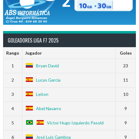
GOLEADORES LIGA F7 2025
Rango
Jugador
Goles
1
Bryan David
23
2
Lucas García
11
3
Leiton
10
4
Abel Navarro
9
5
Víctor Hugo Izquierdo Pasold
9
6
José Luis Gamboa
9