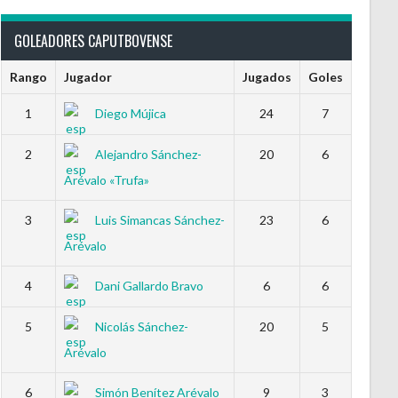
GOLEADORES CAPUTBOVENSE
Rango
Jugador
Jugados
Goles
1
Diego Mújica
24
7
2
Alejandro Sánchez-
20
6
Arévalo «Trufa»
3
Luis Simancas Sánchez-
23
6
Arévalo
4
Dani Gallardo Bravo
6
6
5
Nicolás Sánchez-
20
5
Arévalo
6
Simón Benítez Arévalo
9
3