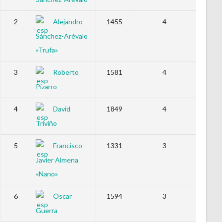
2
Alejandro
1455
4
Sánchez-Arévalo
«Trufa»
3
Roberto
1581
4
Pizarro
4
David
1849
4
Triviño
5
Francisco
1331
3
Javier Almena
«Nano»
6
Óscar
1594
3
Guerra