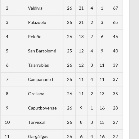
2
Valdivia
26
21
4
1
67
3
Palazuelo
26
21
2
3
65
4
Peleño
26
13
7
6
46
5
San Bartolomé
25
12
4
9
40
6
Talarrubias
26
12
3
11
39
7
Campanario I
26
11
4
11
37
8
Orellana
26
11
2
13
35
9
Caputbovense
26
9
1
16
28
10
Torviscal
26
8
3
15
27
11
Gargáligas
26
6
4
16
22