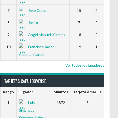
7
José Cerezo
15
2
8
Josito
7
2
9
Angel Manuel «Campi»
18
2
10
Francisco Javier
19
1
Almena «Nano»
Ver todos los jugadores
TARJETAS CAPUTBOVENSE
Rango
Jugador
Minutos
Tarjeta Amarilla
1
Luis
1872
5
Simancas
Sánchez-Arévalo