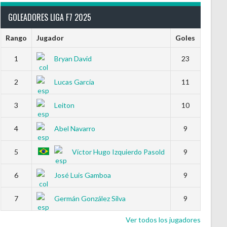
GOLEADORES LIGA F7 2025
Rango
Jugador
Goles
1
Bryan David
23
2
Lucas García
11
3
Leiton
10
4
Abel Navarro
9
5
Víctor Hugo Izquierdo Pasold
9
6
José Luis Gamboa
9
7
Germán González Silva
9
Ver todos los jugadores