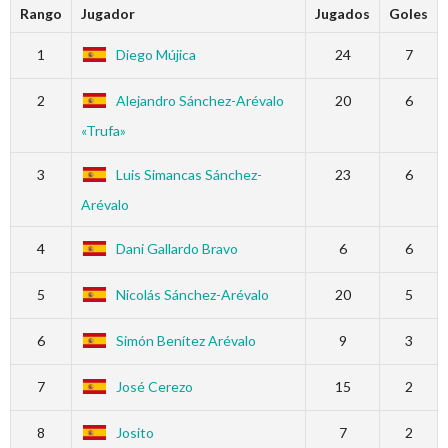
Rango
Jugador
Jugados
Goles
1
Diego Mújica
24
7
2
Alejandro Sánchez-Arévalo
20
6
«Trufa»
3
Luis Simancas Sánchez-
23
6
Arévalo
4
Dani Gallardo Bravo
6
6
5
Nicolás Sánchez-Arévalo
20
5
6
Simón Benítez Arévalo
9
3
7
José Cerezo
15
2
8
Josito
7
2