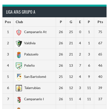
LIGA AFAS GRUPO A
Pos
Club
P
G
E
P
Pts
1
Campanario At
26
25
0
1
75
2
Valdivia
26
21
4
1
67
3
Palazuelo
26
21
2
3
65
4
Peleño
26
13
7
6
46
5
San Bartolomé
25
12
4
9
40
6
Talarrubias
26
12
3
11
39
7
Campanario I
26
11
4
11
37