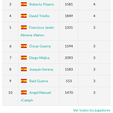
3
Roberto Pizarro
1581
4
4
David Triviño
1849
4
5
Francisco Javier
1331
3
Almena «Nano»
6
Óscar Guerra
1594
3
7
Diego Mújica
2093
3
8
Joaquín Serena
1583
3
9
Raúl Guerra
553
3
10
Angel Manuel
1470
3
«Campi»
Ver todos los jugadores