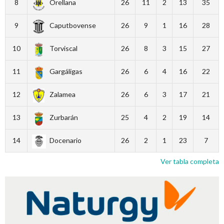
8
Orellana
26
11
2
13
35
9
Caputbovense
26
9
1
16
28
10
Torviscal
26
8
3
15
27
11
Gargáligas
26
6
4
16
22
12
Zalamea
26
6
3
17
21
13
Zurbarán
25
4
2
19
14
14
Docenario
26
2
1
23
7
Ver tabla completa