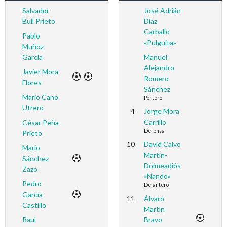
Salvador
José Adrián
Buil Prieto
Díaz
Carballo
Pablo
«Pulguita»
Muñoz
García
Manuel
Alejandro
Javier Mora
Romero
Flores
Sánchez
Mario Cano
Portero
Utrero
4
Jorge Mora
Carrillo
César Peña
Defensa
Prieto
10
David Calvo
Mario
Martín-
Sánchez
Doimeadiós
Zazo
«Nando»
Pedro
Delantero
García
11
Álvaro
Castillo
Martín
Raul
Bravo