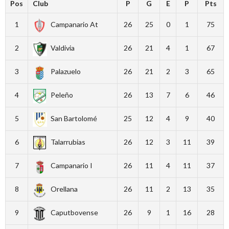
Pos
Club
P
G
E
P
Pts
1
Campanario At
26
25
0
1
75
2
Valdivia
26
21
4
1
67
3
Palazuelo
26
21
2
3
65
4
Peleño
26
13
7
6
46
5
San Bartolomé
25
12
4
9
40
6
Talarrubias
26
12
3
11
39
7
Campanario I
26
11
4
11
37
8
Orellana
26
11
2
13
35
9
Caputbovense
26
9
1
16
28