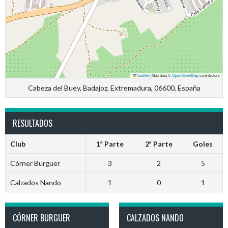
Leaflet
|
Map data ©
OpenStreetMap
contributors
Cabeza del Buey, Badajoz, Extremadura, 06600, España
RESULTADOS
Club
1ª Parte
2ª Parte
Goles
Córner Burguer
3
2
5
Calzados Nando
1
0
1
CÓRNER BURGUER
CALZADOS NANDO