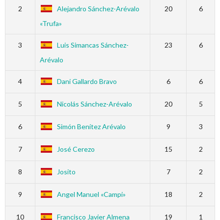
2
Alejandro Sánchez-Arévalo
20
6
«Trufa»
3
Luis Simancas Sánchez-
23
6
Arévalo
4
Dani Gallardo Bravo
6
6
5
Nicolás Sánchez-Arévalo
20
5
6
Simón Benítez Arévalo
9
3
7
José Cerezo
15
2
8
Josito
7
2
9
Angel Manuel «Campi»
18
2
10
Francisco Javier Almena
19
1