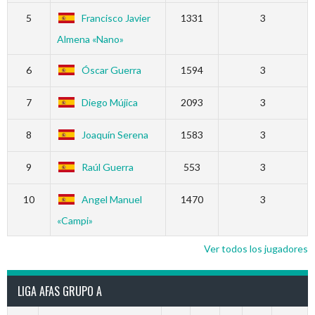
5
Francisco Javier
1331
3
Almena «Nano»
6
Óscar Guerra
1594
3
7
Diego Mújica
2093
3
8
Joaquín Serena
1583
3
9
Raúl Guerra
553
3
10
Angel Manuel
1470
3
«Campi»
Ver todos los jugadores
LIGA AFAS GRUPO A