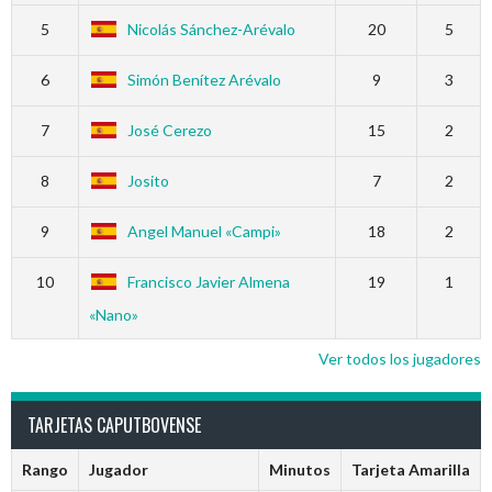
5
Nicolás Sánchez-Arévalo
20
5
6
Simón Benítez Arévalo
9
3
7
José Cerezo
15
2
8
Josito
7
2
9
Angel Manuel «Campi»
18
2
10
Francisco Javier Almena
19
1
«Nano»
Ver todos los jugadores
TARJETAS CAPUTBOVENSE
Rango
Jugador
Minutos
Tarjeta Amarilla