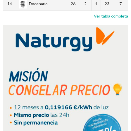
14
Docenario
26
2
1
23
7
Ver tabla completa