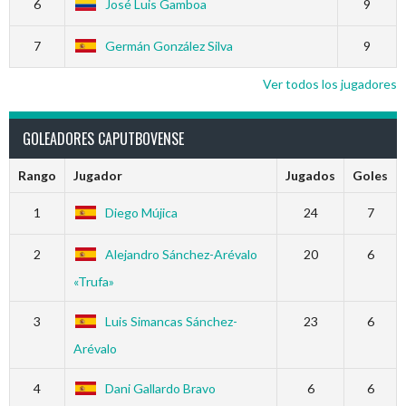
6
José Luis Gamboa
9
7
Germán González Silva
9
Ver todos los jugadores
GOLEADORES CAPUTBOVENSE
Rango
Jugador
Jugados
Goles
1
Diego Mújica
24
7
2
Alejandro Sánchez-Arévalo
20
6
«Trufa»
3
Luis Simancas Sánchez-
23
6
Arévalo
4
Dani Gallardo Bravo
6
6