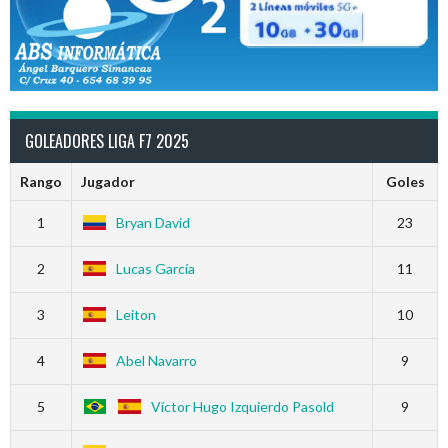
GOLEADORES LIGA F7 2025
Rango
Jugador
Goles
1
Bryan David
23
2
Lucas García
11
3
Leiton
10
4
Abel Navarro
9
5
Víctor Hugo Izquierdo Pasold
9