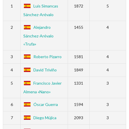
1
Luis Simancas
1872
5
Sánchez-Arévalo
2
Alejandro
1455
4
Sánchez-Arévalo
«Trufa»
3
Roberto Pizarro
1581
4
4
David Triviño
1849
4
5
Francisco Javier
1331
3
Almena «Nano»
6
Óscar Guerra
1594
3
7
Diego Mújica
2093
3