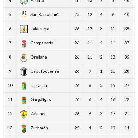
4
Peleño
26
13
7
6
46
5
San Bartolomé
25
12
4
9
40
6
Talarrubias
26
12
3
11
39
7
Campanario I
26
11
4
11
37
8
Orellana
26
11
2
13
35
9
Caputbovense
26
9
1
16
28
10
Torviscal
26
8
3
15
27
11
Gargáligas
26
6
4
16
22
12
Zalamea
26
6
3
17
21
13
Zurbarán
25
4
2
19
14