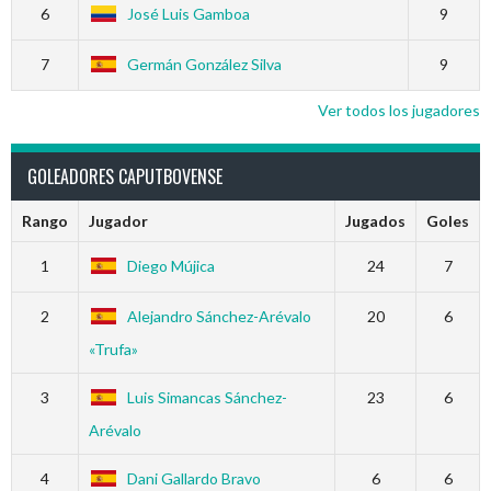
6
José Luis Gamboa
9
7
Germán González Silva
9
Ver todos los jugadores
GOLEADORES CAPUTBOVENSE
Rango
Jugador
Jugados
Goles
1
Diego Mújica
24
7
2
Alejandro Sánchez-Arévalo
20
6
«Trufa»
3
Luis Simancas Sánchez-
23
6
Arévalo
4
Dani Gallardo Bravo
6
6