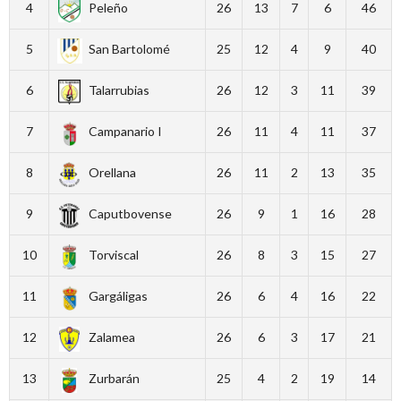
4
Peleño
26
13
7
6
46
5
San Bartolomé
25
12
4
9
40
6
Talarrubias
26
12
3
11
39
7
Campanario I
26
11
4
11
37
8
Orellana
26
11
2
13
35
9
Caputbovense
26
9
1
16
28
10
Torviscal
26
8
3
15
27
11
Gargáligas
26
6
4
16
22
12
Zalamea
26
6
3
17
21
13
Zurbarán
25
4
2
19
14