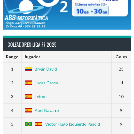
GOLEADORES LIGA F7 2025
Rango
Jugador
Goles
1
Bryan David
23
2
Lucas García
11
3
Leiton
10
4
Abel Navarro
9
5
Víctor Hugo Izquierdo Pasold
9