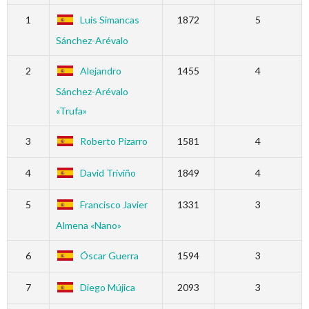
1
Luis Simancas
1872
5
Sánchez-Arévalo
2
Alejandro
1455
4
Sánchez-Arévalo
«Trufa»
3
Roberto Pizarro
1581
4
4
David Triviño
1849
4
5
Francisco Javier
1331
3
Almena «Nano»
6
Óscar Guerra
1594
3
7
Diego Mújica
2093
3