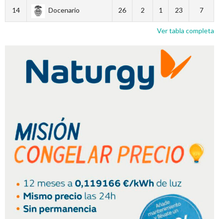
14
Docenario
26
2
1
23
7
Ver tabla completa