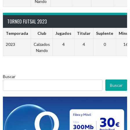
Nando
TORNEO FUTSAL 2023
Temporada
Club
Jugados
Titular
Suplente
Minu
2023
Calzados
4
4
0
16
Nando
Buscar
Buscar