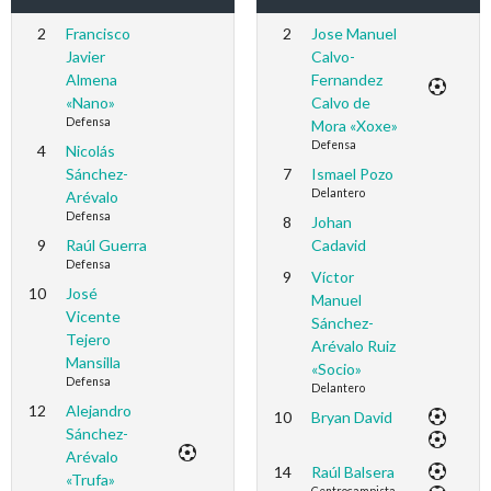
2
Francisco
2
Jose Manuel
Javier
Calvo-
Almena
Fernandez
«Nano»
Calvo de
Defensa
Mora «Xoxe»
Defensa
4
Nicolás
Sánchez-
7
Ismael Pozo
Delantero
Arévalo
Defensa
8
Johan
9
Raúl Guerra
Cadavid
Defensa
9
Víctor
10
José
Manuel
Vicente
Sánchez-
Tejero
Arévalo Ruiz
Mansilla
«Socio»
Defensa
Delantero
12
Alejandro
10
Bryan David
Sánchez-
Arévalo
14
Raúl Balsera
«Trufa»