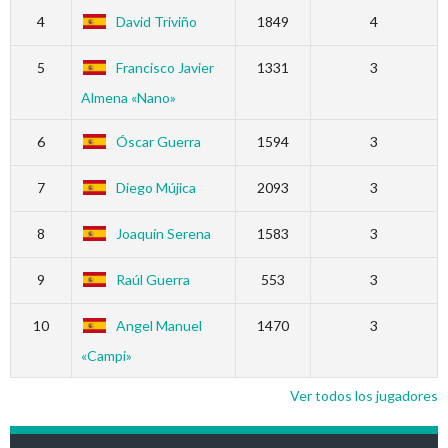
4
David Triviño
1849
4
5
Francisco Javier
1331
3
Almena «Nano»
6
Óscar Guerra
1594
3
7
Diego Mújica
2093
3
8
Joaquín Serena
1583
3
9
Raúl Guerra
553
3
10
Angel Manuel
1470
3
«Campi»
Ver todos los jugadores