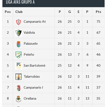
LIGA AFAS GRUPO A
Pos
Club
P
G
E
P
Pts
1
Campanario At
26
25
0
1
75
2
Valdivia
26
21
4
1
67
3
Palazuelo
26
21
2
3
65
4
Peleño
26
13
7
6
46
5
San Bartolomé
25
12
4
9
40
6
Talarrubias
26
12
3
11
39
7
Campanario I
26
11
4
11
37
8
Orellana
26
11
2
13
35