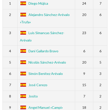
1
Diego Mújica
24
7
2
Alejandro Sánchez-Arévalo
20
6
«Trufa»
3
Luis Simancas Sánchez-
23
6
Arévalo
4
Dani Gallardo Bravo
6
6
5
Nicolás Sánchez-Arévalo
20
5
6
Simón Benítez Arévalo
9
3
7
José Cerezo
15
2
8
Josito
7
2
9
Angel Manuel «Campi»
18
2