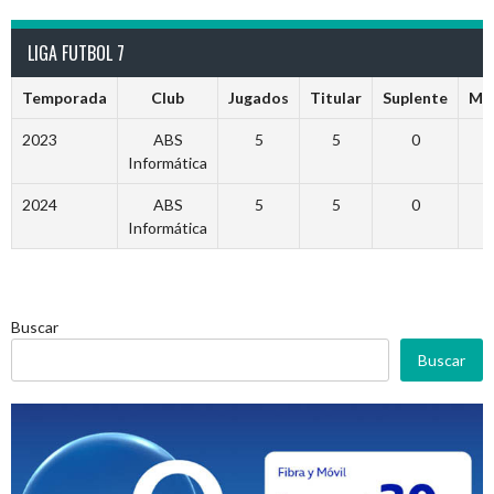
LIGA FUTBOL 7
Temporada
Club
Jugados
Titular
Suplente
Mi
2023
ABS
5
5
0
Informática
2024
ABS
5
5
0
Informática
Buscar
Buscar