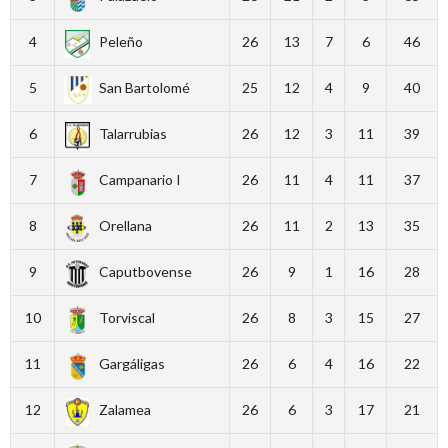
4
Peleño
26
13
7
6
46
5
San Bartolomé
25
12
4
9
40
6
Talarrubias
26
12
3
11
39
7
Campanario I
26
11
4
11
37
8
Orellana
26
11
2
13
35
9
Caputbovense
26
9
1
16
28
10
Torviscal
26
8
3
15
27
11
Gargáligas
26
6
4
16
22
12
Zalamea
26
6
3
17
21