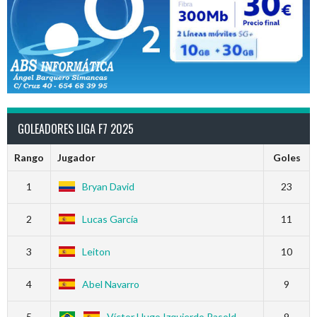
GOLEADORES LIGA F7 2025
Rango
Jugador
Goles
1
Bryan David
23
2
Lucas García
11
3
Leiton
10
4
Abel Navarro
9
5
Víctor Hugo Izquierdo Pasold
9