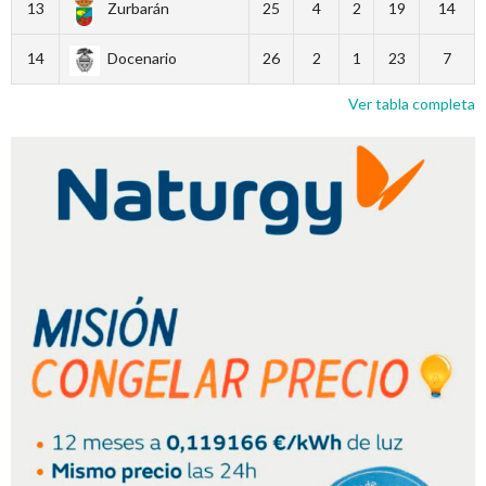
13
Zurbarán
25
4
2
19
14
14
Docenario
26
2
1
23
7
Ver tabla completa