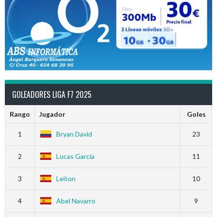
GOLEADORES LIGA F7 2025
Rango
Jugador
Goles
1
Bryan David
23
2
Lucas García
11
3
Leiton
10
4
Abel Navarro
9