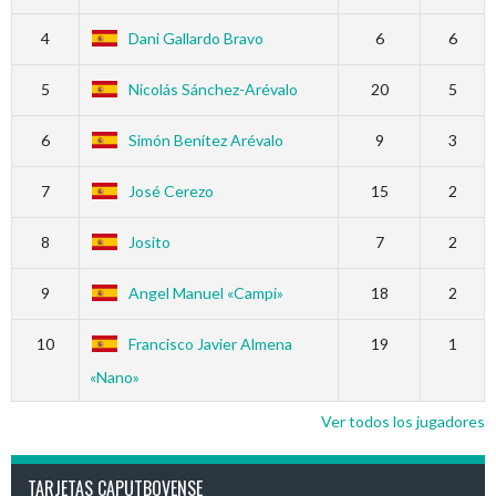
4
Dani Gallardo Bravo
6
6
5
Nicolás Sánchez-Arévalo
20
5
6
Simón Benítez Arévalo
9
3
7
José Cerezo
15
2
8
Josito
7
2
9
Angel Manuel «Campi»
18
2
10
Francisco Javier Almena
19
1
«Nano»
Ver todos los jugadores
TARJETAS CAPUTBOVENSE