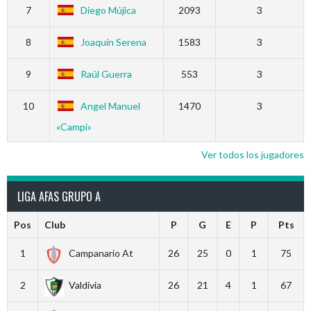
7
Diego Mújica
2093
3
8
Joaquín Serena
1583
3
9
Raúl Guerra
553
3
10
Angel Manuel
1470
3
«Campi»
Ver todos los jugadores
LIGA AFAS GRUPO A
Pos
Club
P
G
E
P
Pts
1
Campanario At
26
25
0
1
75
2
Valdivia
26
21
4
1
67