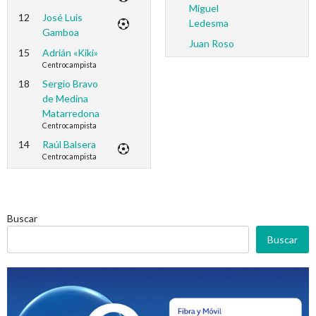
Miguel
12
José Luis
Ledesma
Gamboa
Juan Roso
15
Adrián «Kiki»
Centrocampista
18
Sergio Bravo
de Medina
Matarredona
Centrocampista
14
Raúl Balsera
Centrocampista
Buscar
Buscar