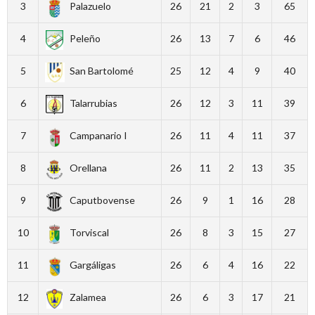
3
Palazuelo
26
21
2
3
65
4
Peleño
26
13
7
6
46
5
San Bartolomé
25
12
4
9
40
6
Talarrubias
26
12
3
11
39
7
Campanario I
26
11
4
11
37
8
Orellana
26
11
2
13
35
9
Caputbovense
26
9
1
16
28
10
Torviscal
26
8
3
15
27
11
Gargáligas
26
6
4
16
22
12
Zalamea
26
6
3
17
21