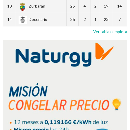
13
Zurbarán
25
4
2
19
14
14
Docenario
26
2
1
23
7
Ver tabla completa