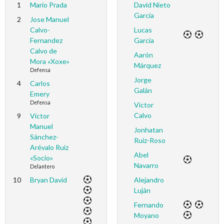
1
Mario Prada
David Nieto
García
2
Jose Manuel
Calvo-
Lucas
Fernandez
García
Calvo de
Aarón
Mora «Xoxe»
Márquez
Defensa
Jorge
4
Carlos
Galán
Emery
Defensa
Víctor
Calvo
9
Víctor
Manuel
Jonhatan
Sánchez-
Ruíz-Roso
Arévalo Ruiz
Abel
«Socio»
Navarro
Delantero
10
Bryan David
Alejandro
Luján
Fernando
Moyano