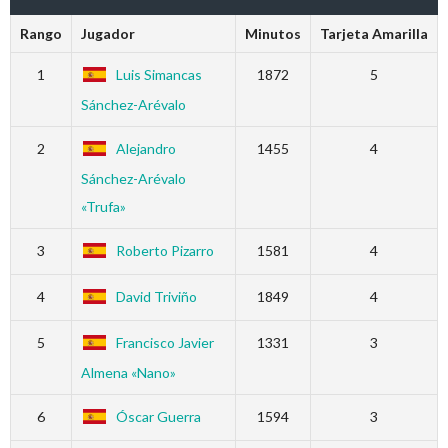
Rango
Jugador
Minutos
Tarjeta Amarilla
1
Luis Simancas
1872
5
Sánchez-Arévalo
2
Alejandro
1455
4
Sánchez-Arévalo
«Trufa»
3
Roberto Pizarro
1581
4
4
David Triviño
1849
4
5
Francisco Javier
1331
3
Almena «Nano»
6
Óscar Guerra
1594
3