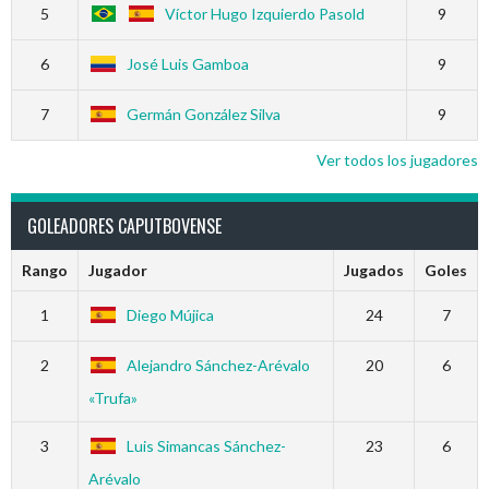
5
Víctor Hugo Izquierdo Pasold
9
6
José Luis Gamboa
9
7
Germán González Silva
9
Ver todos los jugadores
GOLEADORES CAPUTBOVENSE
Rango
Jugador
Jugados
Goles
1
Diego Mújica
24
7
2
Alejandro Sánchez-Arévalo
20
6
«Trufa»
3
Luis Simancas Sánchez-
23
6
Arévalo