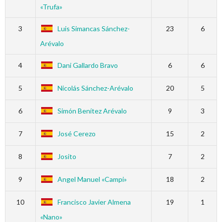
«Trufa»
3
Luis Simancas Sánchez-
23
6
Arévalo
4
Dani Gallardo Bravo
6
6
5
Nicolás Sánchez-Arévalo
20
5
6
Simón Benítez Arévalo
9
3
7
José Cerezo
15
2
8
Josito
7
2
9
Angel Manuel «Campi»
18
2
10
Francisco Javier Almena
19
1
«Nano»