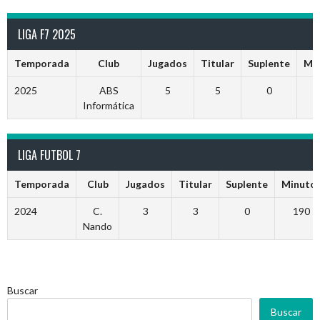
LIGA F7 2025
Temporada
Club
Jugados
Titular
Suplente
Mi
2025
ABS
5
5
0
Informática
LIGA FUTBOL 7
Temporada
Club
Jugados
Titular
Suplente
Minuto
2024
C.
3
3
0
190
Nando
Buscar
Buscar