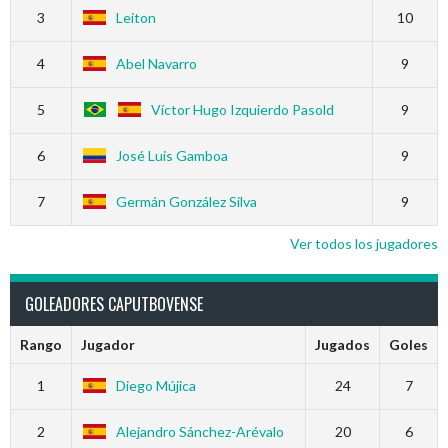
3
Leiton
10
4
Abel Navarro
9
5
Víctor Hugo Izquierdo Pasold
9
6
José Luis Gamboa
9
7
Germán González Silva
9
Ver todos los jugadores
GOLEADORES CAPUTBOVENSE
Rango
Jugador
Jugados
Goles
1
Diego Mújica
24
7
2
Alejandro Sánchez-Arévalo
20
6