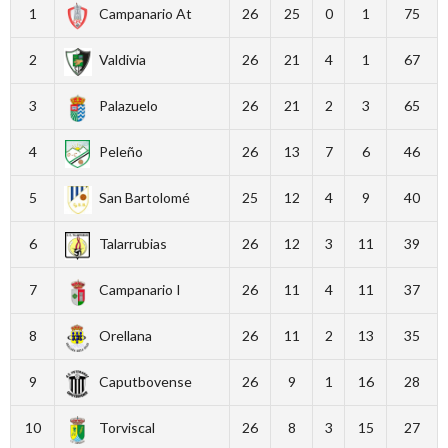
1
Campanario At
26
25
0
1
75
2
Valdivia
26
21
4
1
67
3
Palazuelo
26
21
2
3
65
4
Peleño
26
13
7
6
46
5
San Bartolomé
25
12
4
9
40
6
Talarrubias
26
12
3
11
39
7
Campanario I
26
11
4
11
37
8
Orellana
26
11
2
13
35
9
Caputbovense
26
9
1
16
28
10
Torviscal
26
8
3
15
27