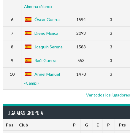
Almena «Nano»
6
Óscar Guerra
1594
3
7
Diego Mújica
2093
3
8
Joaquín Serena
1583
3
9
Raúl Guerra
553
3
10
Angel Manuel
1470
3
«Campi»
Ver todos los jugadores
LIGA AFAS GRUPO A
Pos
Club
P
G
E
P
Pts