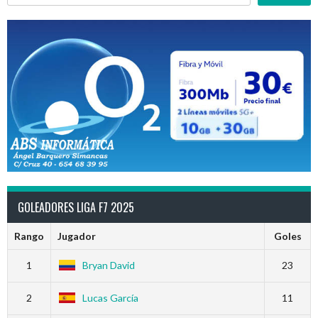
GOLEADORES LIGA F7 2025
Rango
Jugador
Goles
1
Bryan David
23
2
Lucas García
11