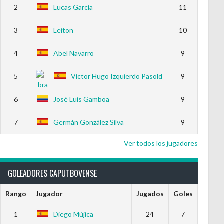
2
Lucas García
11
3
Leiton
10
4
Abel Navarro
9
5
Víctor Hugo Izquierdo Pasold
9
6
José Luis Gamboa
9
7
Germán González Silva
9
Ver todos los jugadores
GOLEADORES CAPUTBOVENSE
Rango
Jugador
Jugados
Goles
1
Diego Mújica
24
7