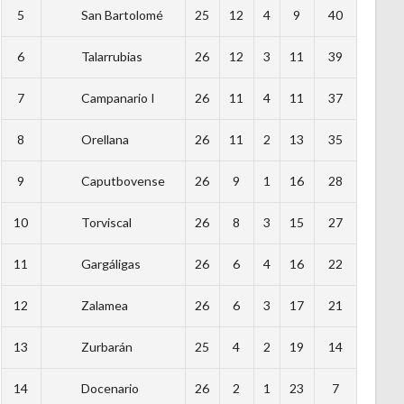
5
San Bartolomé
25
12
4
9
40
6
Talarrubias
26
12
3
11
39
7
Campanario I
26
11
4
11
37
8
Orellana
26
11
2
13
35
9
Caputbovense
26
9
1
16
28
10
Torviscal
26
8
3
15
27
11
Gargáligas
26
6
4
16
22
12
Zalamea
26
6
3
17
21
13
Zurbarán
25
4
2
19
14
14
Docenario
26
2
1
23
7