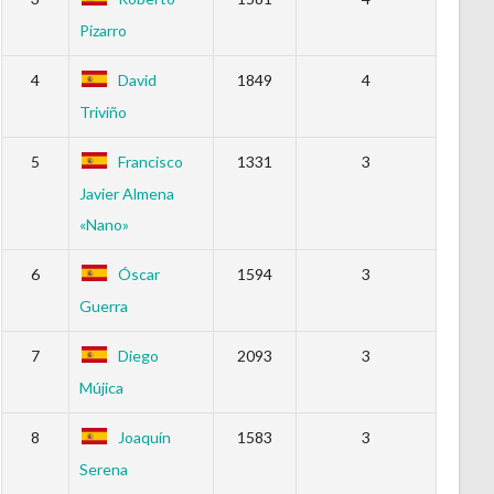
Pizarro
4
David
1849
4
Triviño
5
Francisco
1331
3
Javier Almena
«Nano»
6
Óscar
1594
3
Guerra
7
Diego
2093
3
Mújica
8
Joaquín
1583
3
Serena