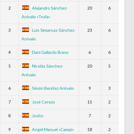
2
Alejandro Sánchez-
20
6
Arévalo «Trufa»
3
Luis Simancas Sánchez-
23
6
Arévalo
4
Dani Gallardo Bravo
6
6
5
Nicolás Sánchez-
20
5
Arévalo
6
Simón Benítez Arévalo
9
3
7
José Cerezo
15
2
8
Josito
7
2
9
Angel Manuel «Campi»
18
2