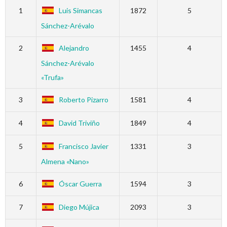
1
Luis Simancas
1872
5
Sánchez-Arévalo
2
Alejandro
1455
4
Sánchez-Arévalo
«Trufa»
3
Roberto Pizarro
1581
4
4
David Triviño
1849
4
5
Francisco Javier
1331
3
Almena «Nano»
6
Óscar Guerra
1594
3
7
Diego Mújica
2093
3