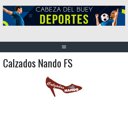
Saltar
al
contenido
Calzados Nando FS