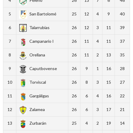
4
Peleño
26
13
7
6
46
5
San Bartolomé
25
12
4
9
40
6
Talarrubias
26
12
3
11
39
7
Campanario I
26
11
4
11
37
8
Orellana
26
11
2
13
35
9
Caputbovense
26
9
1
16
28
10
Torviscal
26
8
3
15
27
11
Gargáligas
26
6
4
16
22
12
Zalamea
26
6
3
17
21
13
Zurbarán
25
4
2
19
14