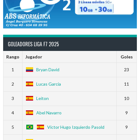
GOLEADORES LIGA F7 2025
Rango
Jugador
Goles
1
Bryan David
23
2
Lucas García
11
3
Leiton
10
4
Abel Navarro
9
5
Víctor Hugo Izquierdo Pasold
9