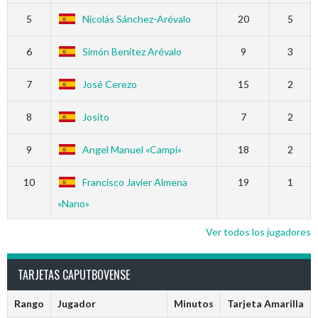
5
Nicolás Sánchez-Arévalo
20
5
6
Simón Benítez Arévalo
9
3
7
José Cerezo
15
2
8
Josito
7
2
9
Angel Manuel «Campi»
18
2
10
Francisco Javier Almena
19
1
«Nano»
Ver todos los jugadores
TARJETAS CAPUTBOVENSE
Rango
Jugador
Minutos
Tarjeta Amarilla