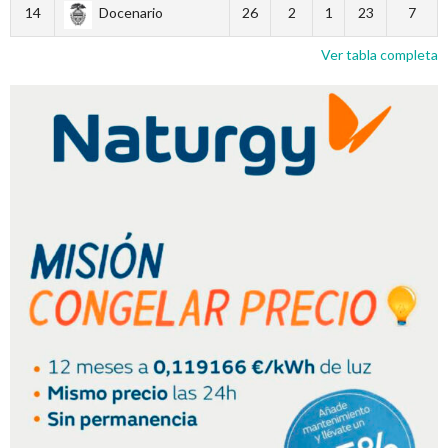
14
Docenario
26
2
1
23
7
Ver tabla completa