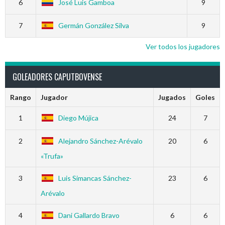
6
José Luis Gamboa
9
7
Germán González Silva
9
Ver todos los jugadores
GOLEADORES CAPUTBOVENSE
Rango
Jugador
Jugados
Goles
1
Diego Mújica
24
7
2
Alejandro Sánchez-Arévalo
20
6
«Trufa»
3
Luis Simancas Sánchez-
23
6
Arévalo
4
Dani Gallardo Bravo
6
6