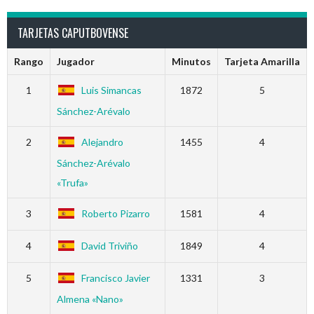
TARJETAS CAPUTBOVENSE
Rango
Jugador
Minutos
Tarjeta Amarilla
1
Luis Simancas
1872
5
Sánchez-Arévalo
2
Alejandro
1455
4
Sánchez-Arévalo
«Trufa»
3
Roberto Pizarro
1581
4
4
David Triviño
1849
4
5
Francisco Javier
1331
3
Almena «Nano»