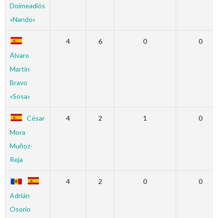
Doimeadiós
«Nando»
4
6
0
0
Álvaro
Martín
Bravo
«Sosa»
César
4
2
1
0
Mora
Muñoz-
Reja
4
2
0
0
Adrián
Osorio