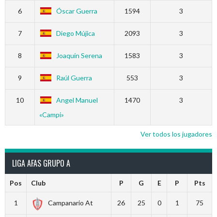
6
Óscar Guerra
1594
3
7
Diego Mújica
2093
3
8
Joaquín Serena
1583
3
9
Raúl Guerra
553
3
10
Angel Manuel
1470
3
«Campi»
Ver todos los jugadores
LIGA AFAS GRUPO A
Pos
Club
P
G
E
P
Pts
1
Campanario At
26
25
0
1
75