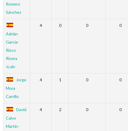
Romero
Sánchez
4
0
0
0
Adrián
García-
Risco
Rivera
«Luli»
Jorge
4
1
0
0
Mora
Carrillo
David
4
2
0
0
Calvo
Martín-