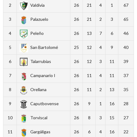
2
Valdivia
26
21
4
1
67
3
Palazuelo
26
21
2
3
65
4
Peleño
26
13
7
6
46
5
San Bartolomé
25
12
4
9
40
6
Talarrubias
26
12
3
11
39
7
Campanario I
26
11
4
11
37
8
Orellana
26
11
2
13
35
9
Caputbovense
26
9
1
16
28
10
Torviscal
26
8
3
15
27
11
Gargáligas
26
6
4
16
22