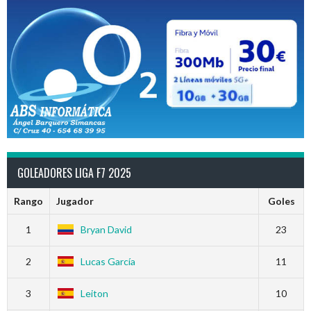
GOLEADORES LIGA F7 2025
Rango
Jugador
Goles
1
Bryan David
23
2
Lucas García
11
3
Leiton
10