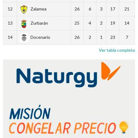
12
Zalamea
26
6
3
17
21
13
Zurbarán
25
4
2
19
14
14
Docenario
26
2
1
23
7
Ver tabla completa