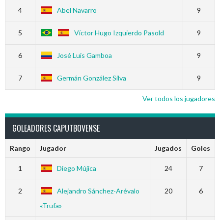
4
Abel Navarro
9
5
Víctor Hugo Izquierdo Pasold
9
6
José Luis Gamboa
9
7
Germán González Silva
9
Ver todos los jugadores
GOLEADORES CAPUTBOVENSE
Rango
Jugador
Jugados
Goles
1
Diego Mújica
24
7
2
Alejandro Sánchez-Arévalo
20
6
«Trufa»