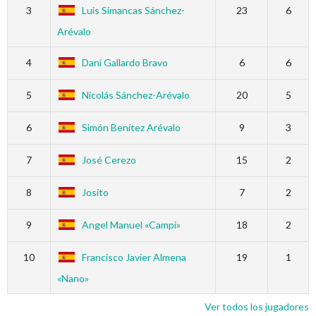
3
Luis Simancas Sánchez-
23
6
Arévalo
4
Dani Gallardo Bravo
6
6
5
Nicolás Sánchez-Arévalo
20
5
6
Simón Benítez Arévalo
9
3
7
José Cerezo
15
2
8
Josito
7
2
9
Angel Manuel «Campi»
18
2
10
Francisco Javier Almena
19
1
«Nano»
Ver todos los jugadores