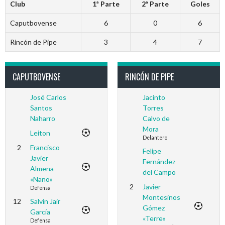
Club
1ª Parte
2ª Parte
Goles
Caputbovense
6
0
6
Rincón de Pipe
3
4
7
CAPUTBOVENSE
RINCÓN DE PIPE
José Carlos
Jacinto
Santos
Torres
Naharro
Calvo de
Mora
Leiton
Delantero
2
Francisco
Felipe
Javier
Fernández
Almena
del Campo
«Nano»
2
Javier
Defensa
Montesinos
12
Salvin Jair
Gómez
García
«Terre»
Defensa