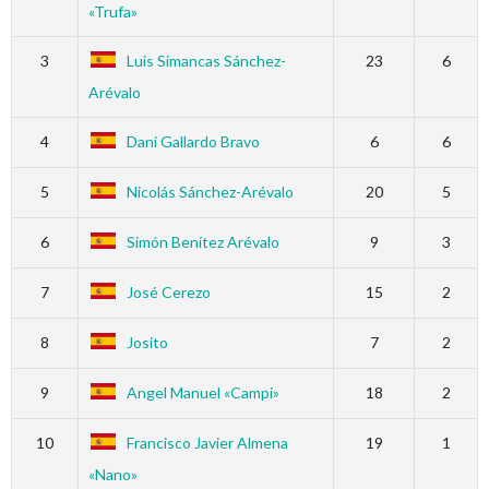
«Trufa»
3
Luis Simancas Sánchez-
23
6
Arévalo
4
Dani Gallardo Bravo
6
6
5
Nicolás Sánchez-Arévalo
20
5
6
Simón Benítez Arévalo
9
3
7
José Cerezo
15
2
8
Josito
7
2
9
Angel Manuel «Campi»
18
2
10
Francisco Javier Almena
19
1
«Nano»