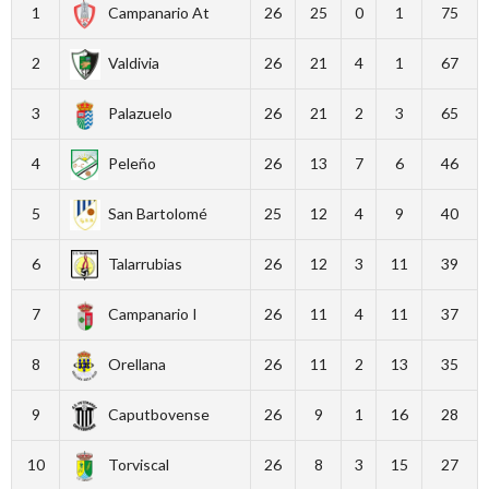
1
Campanario At
26
25
0
1
75
2
Valdivia
26
21
4
1
67
3
Palazuelo
26
21
2
3
65
4
Peleño
26
13
7
6
46
5
San Bartolomé
25
12
4
9
40
6
Talarrubias
26
12
3
11
39
7
Campanario I
26
11
4
11
37
8
Orellana
26
11
2
13
35
9
Caputbovense
26
9
1
16
28
10
Torviscal
26
8
3
15
27