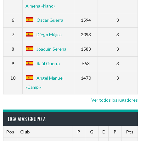
Almena «Nano»
6
Óscar Guerra
1594
3
7
Diego Mújica
2093
3
8
Joaquín Serena
1583
3
9
Raúl Guerra
553
3
10
Angel Manuel
1470
3
«Campi»
Ver todos los jugadores
LIGA AFAS GRUPO A
Pos
Club
P
G
E
P
Pts