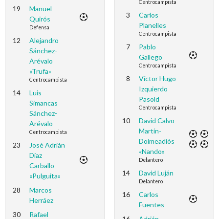
Centrocampista
19
Manuel
3
Carlos
Quirós
Planelles
Defensa
Centrocampista
12
Alejandro
7
Pablo
Sánchez-
Gallego
Arévalo
Centrocampista
«Trufa»
8
Víctor Hugo
Centrocampista
Izquierdo
14
Luis
Pasold
Simancas
Centrocampista
Sánchez-
10
David Calvo
Arévalo
Martín-
Centrocampista
Doimeadiós
23
José Adrián
«Nando»
Díaz
Delantero
Carballo
14
David Luján
«Pulguita»
Delantero
28
Marcos
16
Carlos
Herráez
Fuentes
30
Rafael
16
Adrián