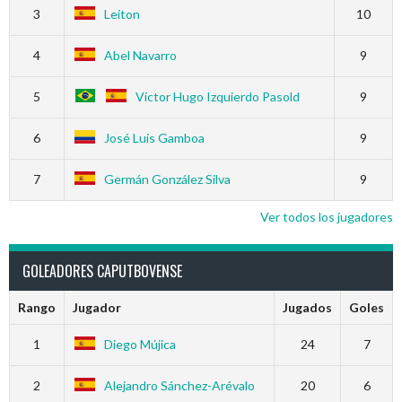
3
Leiton
10
4
Abel Navarro
9
5
Víctor Hugo Izquierdo Pasold
9
6
José Luis Gamboa
9
7
Germán González Silva
9
Ver todos los jugadores
GOLEADORES CAPUTBOVENSE
Rango
Jugador
Jugados
Goles
1
Diego Mújica
24
7
2
Alejandro Sánchez-Arévalo
20
6