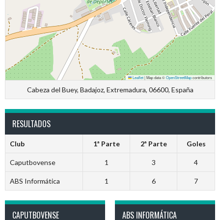
Leaflet
|
Map data ©
OpenStreetMap
contributors
Cabeza del Buey, Badajoz, Extremadura, 06600, España
RESULTADOS
Club
1ª Parte
2ª Parte
Goles
Caputbovense
1
3
4
ABS Informática
1
6
7
CAPUTBOVENSE
ABS INFORMÁTICA