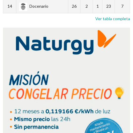
14
Docenario
26
2
1
23
7
Ver tabla completa