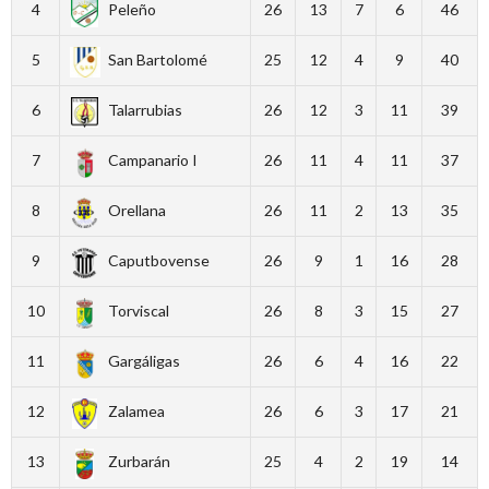
4
Peleño
26
13
7
6
46
5
San Bartolomé
25
12
4
9
40
6
Talarrubias
26
12
3
11
39
7
Campanario I
26
11
4
11
37
8
Orellana
26
11
2
13
35
9
Caputbovense
26
9
1
16
28
10
Torviscal
26
8
3
15
27
11
Gargáligas
26
6
4
16
22
12
Zalamea
26
6
3
17
21
13
Zurbarán
25
4
2
19
14