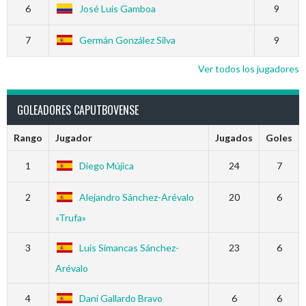
6
José Luis Gamboa
9
7
Germán González Silva
9
Ver todos los jugadores
GOLEADORES CAPUTBOVENSE
Rango
Jugador
Jugados
Goles
1
Diego Mújica
24
7
2
Alejandro Sánchez-Arévalo
20
6
«Trufa»
3
Luis Simancas Sánchez-
23
6
Arévalo
4
Dani Gallardo Bravo
6
6