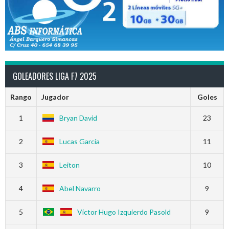
GOLEADORES LIGA F7 2025
Rango
Jugador
Goles
1
Bryan David
23
2
Lucas García
11
3
Leiton
10
4
Abel Navarro
9
5
Víctor Hugo Izquierdo Pasold
9