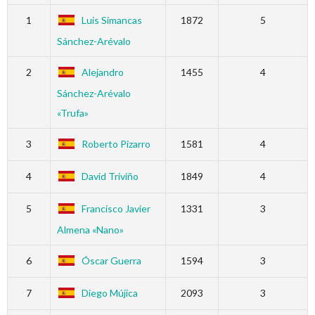
1
Luis Simancas
1872
5
Sánchez-Arévalo
2
Alejandro
1455
4
Sánchez-Arévalo
«Trufa»
3
Roberto Pizarro
1581
4
4
David Triviño
1849
4
5
Francisco Javier
1331
3
Almena «Nano»
6
Óscar Guerra
1594
3
7
Diego Mújica
2093
3