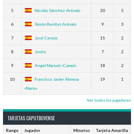
5
Nicolás Sánchez-Arévalo
20
5
6
Simón Benítez Arévalo
9
3
7
José Cerezo
15
2
8
Josito
7
2
9
Angel Manuel «Campi»
18
2
10
Francisco Javier Almena
19
1
«Nano»
Ver todos los jugadores
TARJETAS CAPUTBOVENSE
Rango
Jugador
Minutos
Tarjeta Amarilla