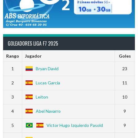
GOLEADORES LIGA F7 2025
Rango
Jugador
Goles
1
Bryan David
23
2
Lucas García
11
3
Leiton
10
4
Abel Navarro
9
5
Víctor Hugo Izquierdo Pasold
9