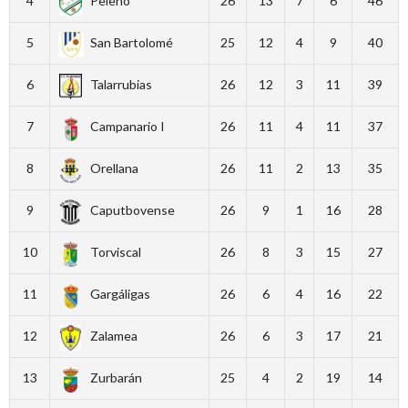
4
Peleño
26
13
7
6
46
5
San Bartolomé
25
12
4
9
40
6
Talarrubias
26
12
3
11
39
7
Campanario I
26
11
4
11
37
8
Orellana
26
11
2
13
35
9
Caputbovense
26
9
1
16
28
10
Torviscal
26
8
3
15
27
11
Gargáligas
26
6
4
16
22
12
Zalamea
26
6
3
17
21
13
Zurbarán
25
4
2
19
14