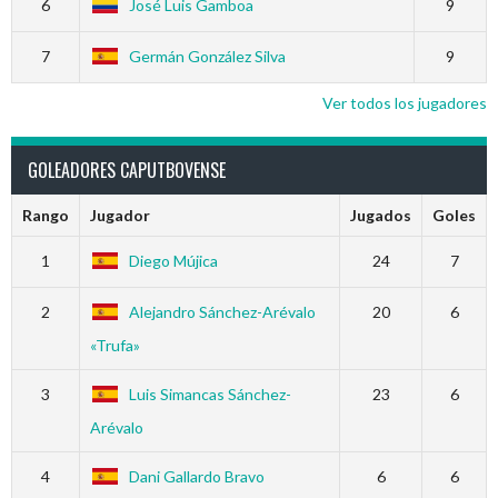
6
José Luis Gamboa
9
7
Germán González Silva
9
Ver todos los jugadores
GOLEADORES CAPUTBOVENSE
Rango
Jugador
Jugados
Goles
1
Diego Mújica
24
7
2
Alejandro Sánchez-Arévalo
20
6
«Trufa»
3
Luis Simancas Sánchez-
23
6
Arévalo
4
Dani Gallardo Bravo
6
6