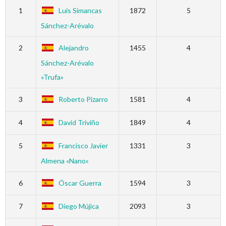
1
Luis Simancas
1872
5
Sánchez-Arévalo
2
Alejandro
1455
4
Sánchez-Arévalo
«Trufa»
3
Roberto Pizarro
1581
4
4
David Triviño
1849
4
5
Francisco Javier
1331
3
Almena «Nano»
6
Óscar Guerra
1594
3
7
Diego Mújica
2093
3