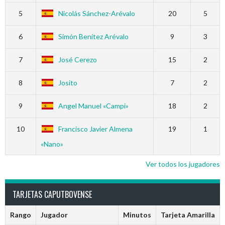
5
Nicolás Sánchez-Arévalo
20
5
6
Simón Benítez Arévalo
9
3
7
José Cerezo
15
2
8
Josito
7
2
9
Angel Manuel «Campi»
18
2
10
Francisco Javier Almena
19
1
«Nano»
Ver todos los jugadores
TARJETAS CAPUTBOVENSE
Rango
Jugador
Minutos
Tarjeta Amarilla