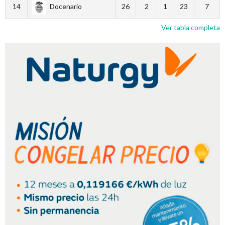
14
Docenario
26
2
1
23
7
Ver tabla completa