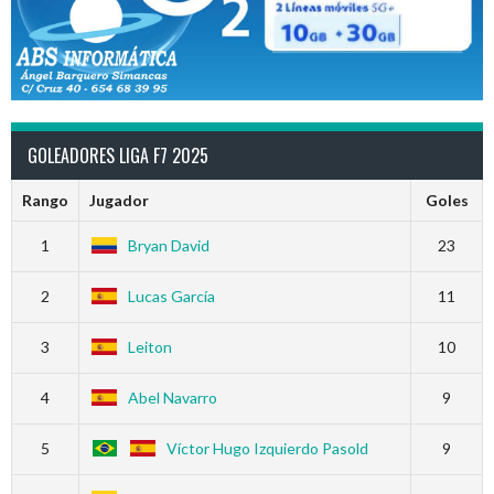
GOLEADORES LIGA F7 2025
Rango
Jugador
Goles
1
Bryan David
23
2
Lucas García
11
3
Leiton
10
4
Abel Navarro
9
5
Víctor Hugo Izquierdo Pasold
9