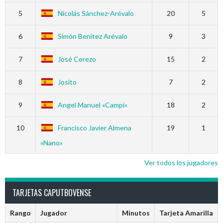
5
Nicolás Sánchez-Arévalo
20
5
6
Simón Benítez Arévalo
9
3
7
José Cerezo
15
2
8
Josito
7
2
9
Angel Manuel «Campi»
18
2
10
Francisco Javier Almena
19
1
«Nano»
Ver todos los jugadores
TARJETAS CAPUTBOVENSE
Rango
Jugador
Minutos
Tarjeta Amarilla