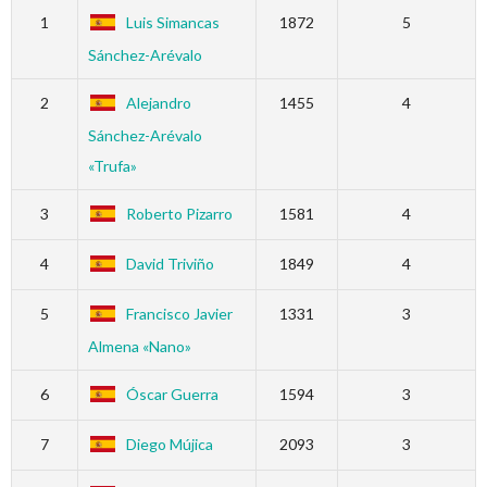
1
Luis Simancas
1872
5
Sánchez-Arévalo
2
Alejandro
1455
4
Sánchez-Arévalo
«Trufa»
3
Roberto Pizarro
1581
4
4
David Triviño
1849
4
5
Francisco Javier
1331
3
Almena «Nano»
6
Óscar Guerra
1594
3
7
Diego Mújica
2093
3