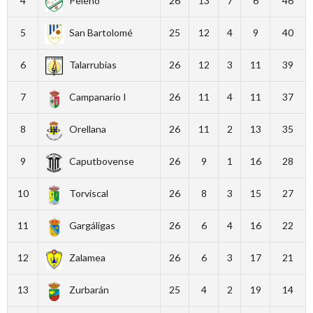
4
Peleño
26
13
7
6
46
5
San Bartolomé
25
12
4
9
40
6
Talarrubias
26
12
3
11
39
7
Campanario I
26
11
4
11
37
8
Orellana
26
11
2
13
35
9
Caputbovense
26
9
1
16
28
10
Torviscal
26
8
3
15
27
11
Gargáligas
26
6
4
16
22
12
Zalamea
26
6
3
17
21
13
Zurbarán
25
4
2
19
14