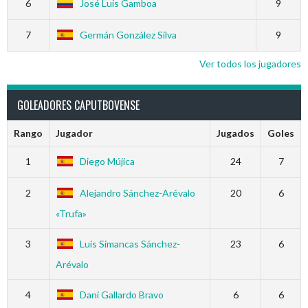
6
José Luis Gamboa
9
7
Germán González Silva
9
Ver todos los jugadores
GOLEADORES CAPUTBOVENSE
Rango
Jugador
Jugados
Goles
1
Diego Mújica
24
7
2
Alejandro Sánchez-Arévalo
20
6
«Trufa»
3
Luis Simancas Sánchez-
23
6
Arévalo
4
Dani Gallardo Bravo
6
6