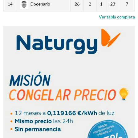
14
Docenario
26
2
1
23
7
Ver tabla completa