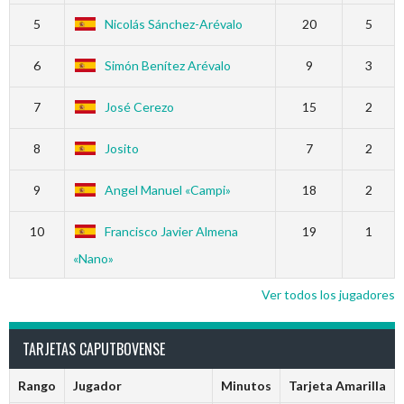
5
Nicolás Sánchez-Arévalo
20
5
6
Simón Benítez Arévalo
9
3
7
José Cerezo
15
2
8
Josito
7
2
9
Angel Manuel «Campi»
18
2
10
Francisco Javier Almena
19
1
«Nano»
Ver todos los jugadores
TARJETAS CAPUTBOVENSE
Rango
Jugador
Minutos
Tarjeta Amarilla