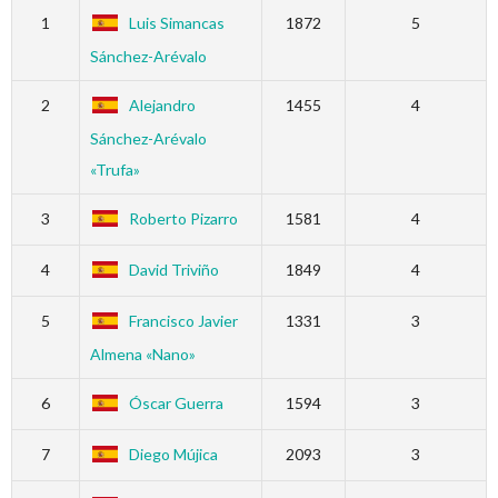
1
Luis Simancas
1872
5
Sánchez-Arévalo
2
Alejandro
1455
4
Sánchez-Arévalo
«Trufa»
3
Roberto Pizarro
1581
4
4
David Triviño
1849
4
5
Francisco Javier
1331
3
Almena «Nano»
6
Óscar Guerra
1594
3
7
Diego Mújica
2093
3