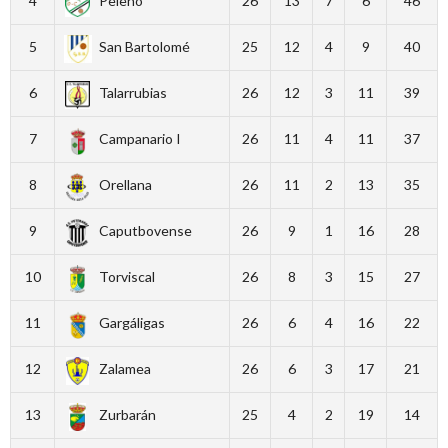
4
Peleño
26
13
7
6
46
5
San Bartolomé
25
12
4
9
40
6
Talarrubias
26
12
3
11
39
7
Campanario I
26
11
4
11
37
8
Orellana
26
11
2
13
35
9
Caputbovense
26
9
1
16
28
10
Torviscal
26
8
3
15
27
11
Gargáligas
26
6
4
16
22
12
Zalamea
26
6
3
17
21
13
Zurbarán
25
4
2
19
14