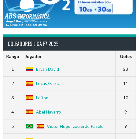
GOLEADORES LIGA F7 2025
Rango
Jugador
Goles
1
Bryan David
23
2
Lucas García
11
3
Leiton
10
4
Abel Navarro
9
5
Víctor Hugo Izquierdo Pasold
9