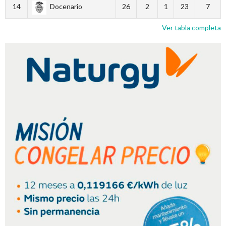
14
Docenario
26
2
1
23
7
Ver tabla completa