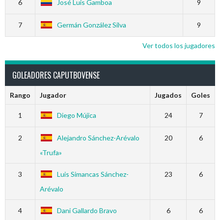
6
José Luis Gamboa
9
7
Germán González Silva
9
Ver todos los jugadores
GOLEADORES CAPUTBOVENSE
Rango
Jugador
Jugados
Goles
1
Diego Mújica
24
7
2
Alejandro Sánchez-Arévalo
20
6
«Trufa»
3
Luis Simancas Sánchez-
23
6
Arévalo
4
Dani Gallardo Bravo
6
6