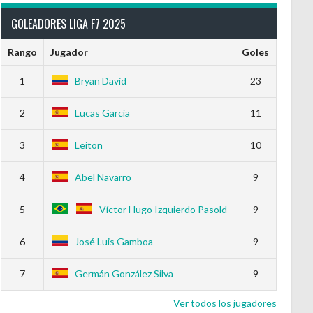
GOLEADORES LIGA F7 2025
Rango
Jugador
Goles
1
Bryan David
23
2
Lucas García
11
ta Roja
Ganados Ratio
Espatados Ratio
Perdidos Ratio
O
3
Leiton
10
0
100.00
0.00
0.00
4
Abel Navarro
9
5
Víctor Hugo Izquierdo Pasold
9
6
José Luis Gamboa
9
7
Germán González Silva
9
Ver todos los jugadores