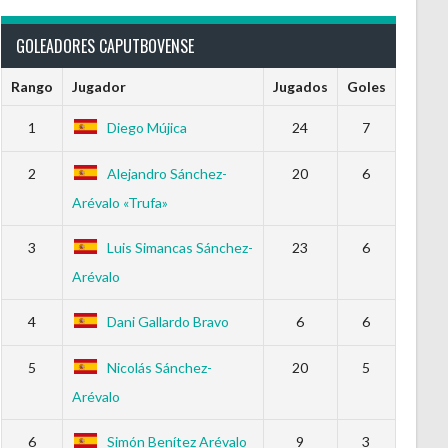
GOLEADORES CAPUTBOVENSE
Rango
Jugador
Jugados
Goles
1
Diego Mújica
24
7
2
Alejandro Sánchez-
20
6
Arévalo «Trufa»
3
Luis Simancas Sánchez-
23
6
Arévalo
4
Dani Gallardo Bravo
6
6
5
Nicolás Sánchez-
20
5
Arévalo
6
Simón Benítez Arévalo
9
3