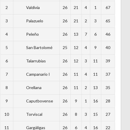
2
Valdivia
26
21
4
1
67
3
Palazuelo
26
21
2
3
65
4
Peleño
26
13
7
6
46
5
San Bartolomé
25
12
4
9
40
6
Talarrubias
26
12
3
11
39
7
Campanario I
26
11
4
11
37
8
Orellana
26
11
2
13
35
9
Caputbovense
26
9
1
16
28
10
Torviscal
26
8
3
15
27
11
Gargáligas
26
6
4
16
22