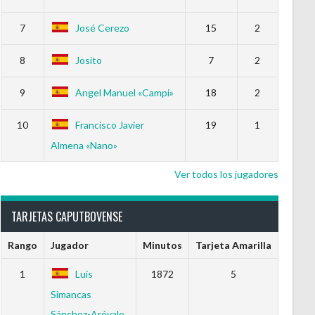
7
José Cerezo
15
2
8
Josito
7
2
9
Angel Manuel «Campi»
18
2
10
Francisco Javier
19
1
Almena «Nano»
Ver todos los jugadores
TARJETAS CAPUTBOVENSE
Rango
Jugador
Minutos
Tarjeta Amarilla
1
Luis
1872
5
Simancas
Sánchez-Arévalo