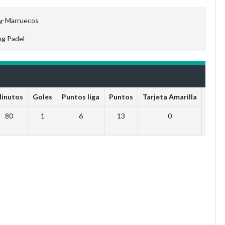
Marruecos
ng Padel
inutos
Goles
Puntos liga
Puntos
Tarjeta Amarilla
Tarje
80
1
6
13
0