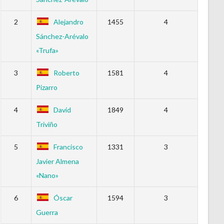
2
Alejandro
1455
4
Sánchez-Arévalo
«Trufa»
3
Roberto
1581
4
Pizarro
4
David
1849
4
Triviño
5
Francisco
1331
3
Javier Almena
«Nano»
6
Óscar
1594
3
Guerra