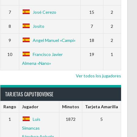
7
José Cerezo
15
2
8
Josito
7
2
9
Angel Manuel «Campi»
18
2
10
Francisco Javier
19
1
Almena «Nano»
Ver todos los jugadores
TARJETAS CAPUTBOVENSE
Rango
Jugador
Minutos
Tarjeta Amarilla
1
Luis
1872
5
Simancas
Sánchez-Arévalo