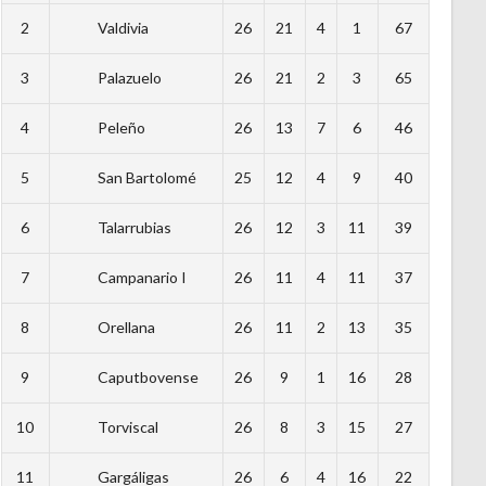
2
Valdivia
26
21
4
1
67
3
Palazuelo
26
21
2
3
65
4
Peleño
26
13
7
6
46
5
San Bartolomé
25
12
4
9
40
6
Talarrubias
26
12
3
11
39
7
Campanario I
26
11
4
11
37
8
Orellana
26
11
2
13
35
9
Caputbovense
26
9
1
16
28
10
Torviscal
26
8
3
15
27
11
Gargáligas
26
6
4
16
22