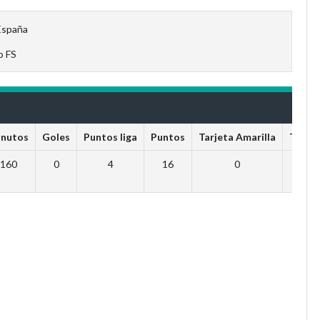
España
o FS
nutos
Goles
Puntos liga
Puntos
Tarjeta Amarilla
Tarjet
160
0
4
16
0