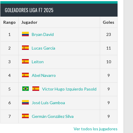
GOLEADORES LIGA F7 2025
Rango
Jugador
Goles
1
Bryan David
23
2
Lucas García
11
a Roja
Ganados Ratio
Espatados Ratio
Perdidos Ratio
Ow
3
Leiton
10
0
25.00
25.00
50.00
4
Abel Navarro
9
5
Víctor Hugo Izquierdo Pasold
9
6
José Luis Gamboa
9
7
Germán González Silva
9
Ver todos los jugadores