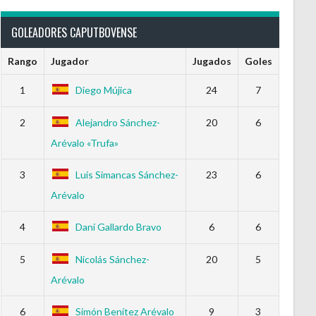
GOLEADORES CAPUTBOVENSE
Rango
Jugador
Jugados
Goles
1
Diego Mújica
24
7
2
Alejandro Sánchez-
20
6
Arévalo «Trufa»
3
Luis Simancas Sánchez-
23
6
Arévalo
4
Dani Gallardo Bravo
6
6
5
Nicolás Sánchez-
20
5
Arévalo
6
Simón Benítez Arévalo
9
3