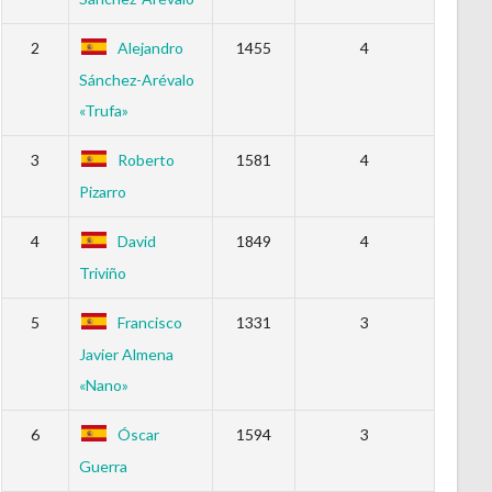
2
Alejandro
1455
4
Sánchez-Arévalo
«Trufa»
3
Roberto
1581
4
Pizarro
4
David
1849
4
Triviño
5
Francisco
1331
3
Javier Almena
«Nano»
6
Óscar
1594
3
Guerra