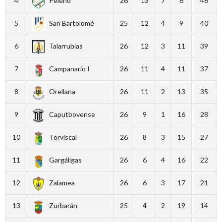
4
Peleño
26
13
7
6
46
5
San Bartolomé
25
12
4
9
40
6
Talarrubias
26
12
3
11
39
7
Campanario I
26
11
4
11
37
8
Orellana
26
11
2
13
35
9
Caputbovense
26
9
1
16
28
10
Torviscal
26
8
3
15
27
11
Gargáligas
26
6
4
16
22
12
Zalamea
26
6
3
17
21
13
Zurbarán
25
4
2
19
14