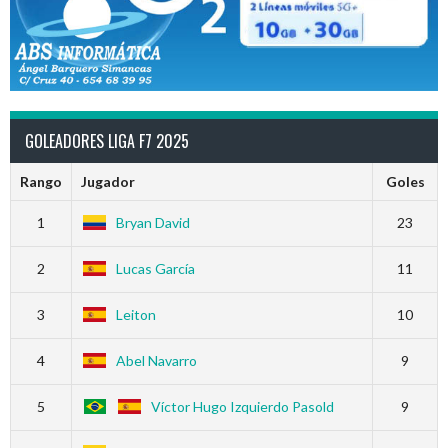
GOLEADORES LIGA F7 2025
Rango
Jugador
Goles
1
Bryan David
23
2
Lucas García
11
3
Leiton
10
4
Abel Navarro
9
5
Víctor Hugo Izquierdo Pasold
9