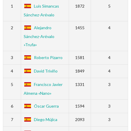
1
Luis Simancas
1872
5
Sánchez-Arévalo
2
Alejandro
1455
4
Sánchez-Arévalo
«Trufa»
3
Roberto Pizarro
1581
4
4
David Triviño
1849
4
5
Francisco Javier
1331
3
Almena «Nano»
6
Óscar Guerra
1594
3
7
Diego Mújica
2093
3