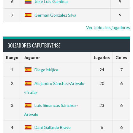
6
José Luis Gamboa
9
7
Germán González Silva
9
Ver todos los jugadores
GOLEADORES CAPUTBOVENSE
Rango
Jugador
Jugados
Goles
1
Diego Mújica
24
7
2
Alejandro Sánchez-Arévalo
20
6
«Trufa»
3
Luis Simancas Sánchez-
23
6
Arévalo
4
Dani Gallardo Bravo
6
6