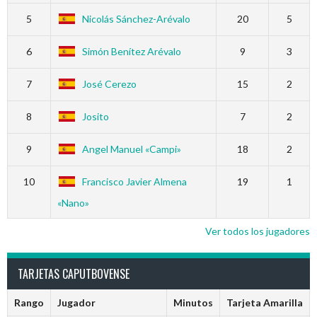
5
Nicolás Sánchez-Arévalo
20
5
6
Simón Benítez Arévalo
9
3
7
José Cerezo
15
2
8
Josito
7
2
9
Angel Manuel «Campi»
18
2
10
Francisco Javier Almena
19
1
«Nano»
Ver todos los jugadores
TARJETAS CAPUTBOVENSE
Rango
Jugador
Minutos
Tarjeta Amarilla