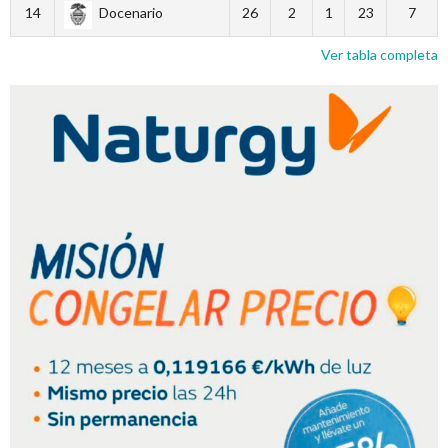
14
Docenario
26
2
1
23
7
Ver tabla completa