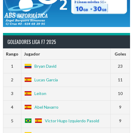
GOLEADORES LIGA F7 2025
Rango
Jugador
Goles
1
Bryan David
23
2
Lucas García
11
3
Leiton
10
4
Abel Navarro
9
5
Víctor Hugo Izquierdo Pasold
9