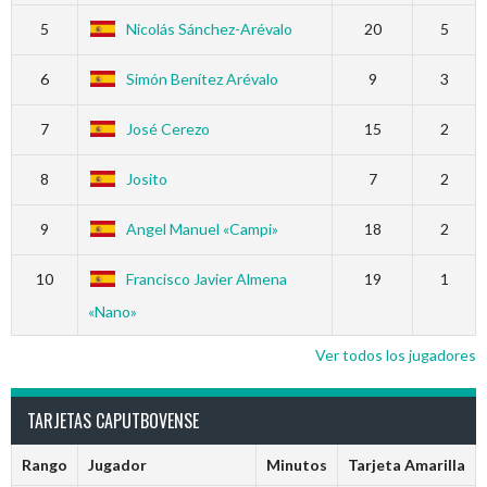
5
Nicolás Sánchez-Arévalo
20
5
6
Simón Benítez Arévalo
9
3
7
José Cerezo
15
2
8
Josito
7
2
9
Angel Manuel «Campi»
18
2
10
Francisco Javier Almena
19
1
«Nano»
Ver todos los jugadores
TARJETAS CAPUTBOVENSE
Rango
Jugador
Minutos
Tarjeta Amarilla