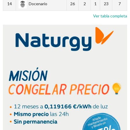
14
Docenario
26
2
1
23
7
Ver tabla completa