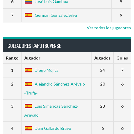
6
José Luis Gamboa
9
7
Germán González Silva
9
Ver todos los jugadores
GOLEADORES CAPUTBOVENSE
Rango
Jugador
Jugados
Goles
1
Diego Mújica
24
7
2
Alejandro Sánchez-Arévalo
20
6
«Trufa»
3
Luis Simancas Sánchez-
23
6
Arévalo
4
Dani Gallardo Bravo
6
6