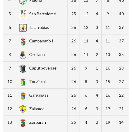
4
Peleño
26
13
7
6
46
5
San Bartolomé
25
12
4
9
40
6
Talarrubias
26
12
3
11
39
7
Campanario I
26
11
4
11
37
8
Orellana
26
11
2
13
35
9
Caputbovense
26
9
1
16
28
10
Torviscal
26
8
3
15
27
11
Gargáligas
26
6
4
16
22
12
Zalamea
26
6
3
17
21
13
Zurbarán
25
4
2
19
14