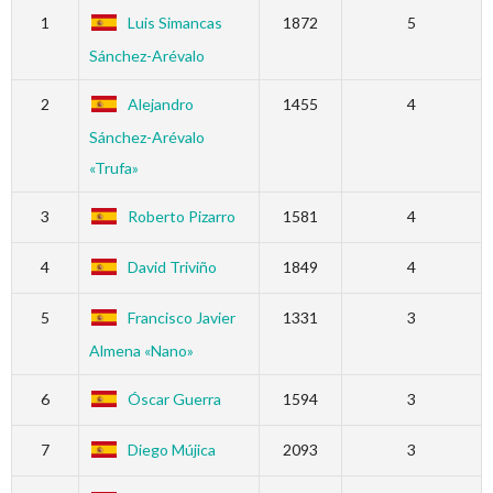
1
Luis Simancas
1872
5
Sánchez-Arévalo
2
Alejandro
1455
4
Sánchez-Arévalo
«Trufa»
3
Roberto Pizarro
1581
4
4
David Triviño
1849
4
5
Francisco Javier
1331
3
Almena «Nano»
6
Óscar Guerra
1594
3
7
Diego Mújica
2093
3