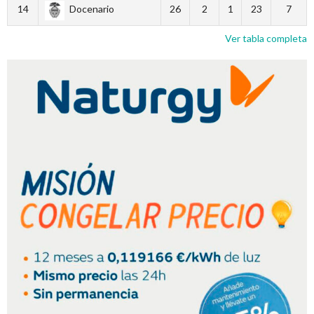
14
Docenario
26
2
1
23
7
Ver tabla completa