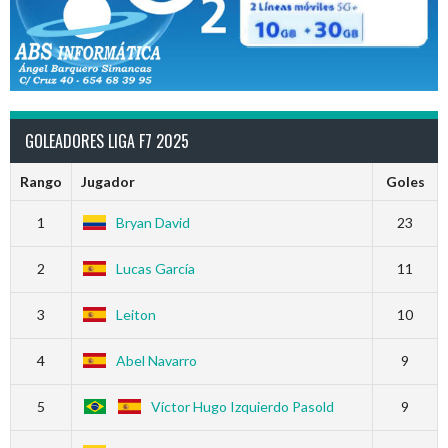
GOLEADORES LIGA F7 2025
Rango
Jugador
Goles
1
Bryan David
23
2
Lucas García
11
3
Leiton
10
4
Abel Navarro
9
5
Víctor Hugo Izquierdo Pasold
9