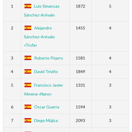
1
Luis Simancas
1872
5
Sánchez-Arévalo
2
Alejandro
1455
4
Sánchez-Arévalo
«Trufa»
3
Roberto Pizarro
1581
4
4
David Triviño
1849
4
5
Francisco Javier
1331
3
Almena «Nano»
6
Óscar Guerra
1594
3
7
Diego Mújica
2093
3