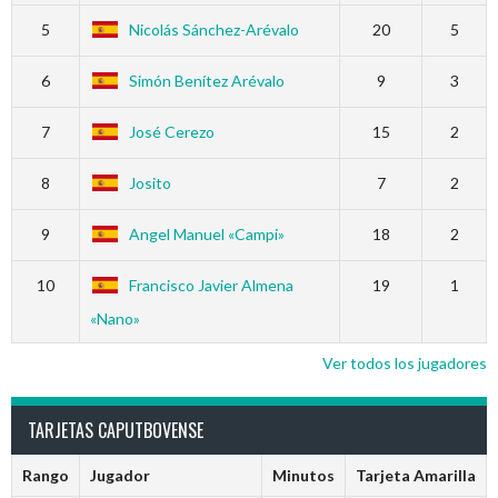
5
Nicolás Sánchez-Arévalo
20
5
6
Simón Benítez Arévalo
9
3
7
José Cerezo
15
2
8
Josito
7
2
9
Angel Manuel «Campi»
18
2
10
Francisco Javier Almena
19
1
«Nano»
Ver todos los jugadores
TARJETAS CAPUTBOVENSE
Rango
Jugador
Minutos
Tarjeta Amarilla