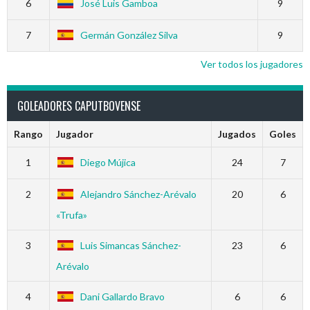
6
José Luis Gamboa
9
7
Germán González Silva
9
Ver todos los jugadores
GOLEADORES CAPUTBOVENSE
Rango
Jugador
Jugados
Goles
1
Diego Mújica
24
7
2
Alejandro Sánchez-Arévalo
20
6
«Trufa»
3
Luis Simancas Sánchez-
23
6
Arévalo
4
Dani Gallardo Bravo
6
6