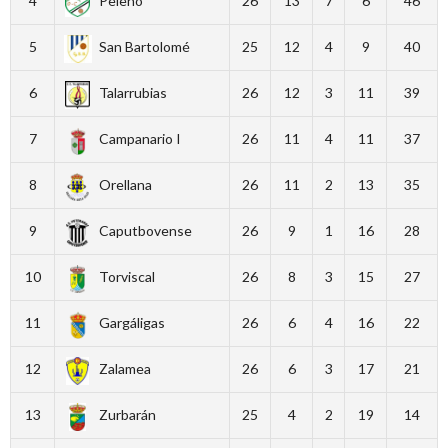
4
Peleño
26
13
7
6
46
5
San Bartolomé
25
12
4
9
40
6
Talarrubias
26
12
3
11
39
7
Campanario I
26
11
4
11
37
8
Orellana
26
11
2
13
35
9
Caputbovense
26
9
1
16
28
10
Torviscal
26
8
3
15
27
11
Gargáligas
26
6
4
16
22
12
Zalamea
26
6
3
17
21
13
Zurbarán
25
4
2
19
14