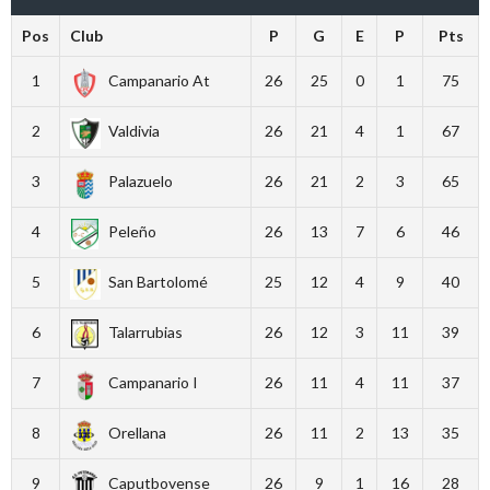
Pos
Club
P
G
E
P
Pts
1
Campanario At
26
25
0
1
75
2
Valdivia
26
21
4
1
67
3
Palazuelo
26
21
2
3
65
4
Peleño
26
13
7
6
46
5
San Bartolomé
25
12
4
9
40
6
Talarrubias
26
12
3
11
39
7
Campanario I
26
11
4
11
37
8
Orellana
26
11
2
13
35
9
Caputbovense
26
9
1
16
28