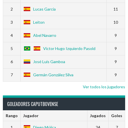
2
Lucas García
11
3
Leiton
10
4
Abel Navarro
9
5
Víctor Hugo Izquierdo Pasold
9
6
José Luis Gamboa
9
7
Germán González Silva
9
Ver todos los jugadores
GOLEADORES CAPUTBOVENSE
Rango
Jugador
Jugados
Goles
1
Diego Mújica
24
7