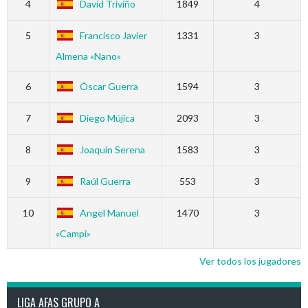
4
David Triviño
1849
4
5
Francisco Javier
1331
3
Almena «Nano»
6
Óscar Guerra
1594
3
7
Diego Mújica
2093
3
8
Joaquín Serena
1583
3
9
Raúl Guerra
553
3
10
Angel Manuel
1470
3
«Campi»
Ver todos los jugadores
LIGA AFAS GRUPO A