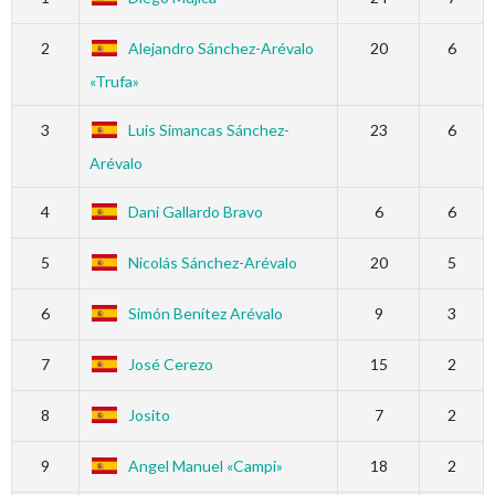
2
Alejandro Sánchez-Arévalo
20
6
«Trufa»
3
Luis Simancas Sánchez-
23
6
Arévalo
4
Dani Gallardo Bravo
6
6
5
Nicolás Sánchez-Arévalo
20
5
6
Simón Benítez Arévalo
9
3
7
José Cerezo
15
2
8
Josito
7
2
9
Angel Manuel «Campi»
18
2