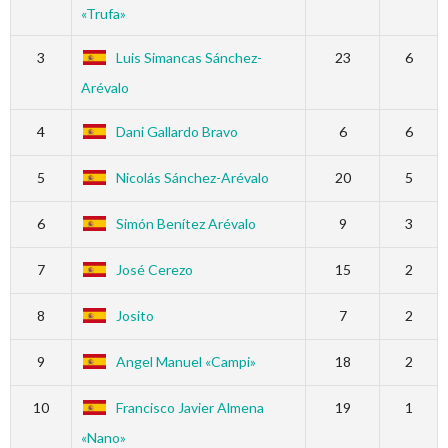
«Trufa»
3
Luis Simancas Sánchez-
23
6
Arévalo
4
Dani Gallardo Bravo
6
6
5
Nicolás Sánchez-Arévalo
20
5
6
Simón Benítez Arévalo
9
3
7
José Cerezo
15
2
8
Josito
7
2
9
Angel Manuel «Campi»
18
2
10
Francisco Javier Almena
19
1
«Nano»