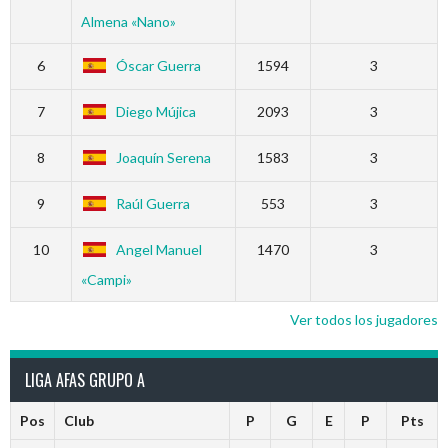
Almena «Nano»
6
Óscar Guerra
1594
3
7
Diego Mújica
2093
3
8
Joaquín Serena
1583
3
9
Raúl Guerra
553
3
10
Angel Manuel
1470
3
«Campi»
Ver todos los jugadores
LIGA AFAS GRUPO A
Pos
Club
P
G
E
P
Pts