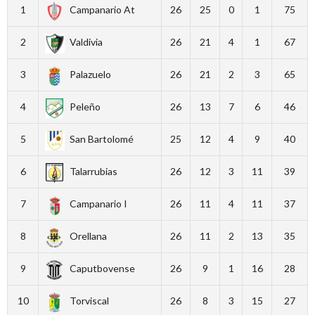
1
Campanario At
26
25
0
1
75
2
Valdivia
26
21
4
1
67
3
Palazuelo
26
21
2
3
65
4
Peleño
26
13
7
6
46
5
San Bartolomé
25
12
4
9
40
6
Talarrubias
26
12
3
11
39
7
Campanario I
26
11
4
11
37
8
Orellana
26
11
2
13
35
9
Caputbovense
26
9
1
16
28
10
Torviscal
26
8
3
15
27