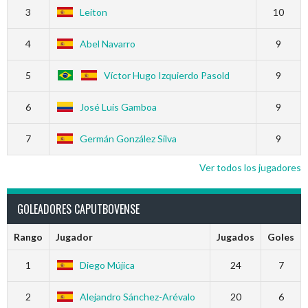
3
Leiton
10
4
Abel Navarro
9
5
Víctor Hugo Izquierdo Pasold
9
6
José Luis Gamboa
9
7
Germán González Silva
9
Ver todos los jugadores
GOLEADORES CAPUTBOVENSE
Rango
Jugador
Jugados
Goles
1
Diego Mújica
24
7
2
Alejandro Sánchez-Arévalo
20
6