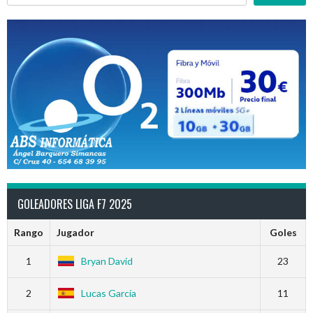
GOLEADORES LIGA F7 2025
Rango
Jugador
Goles
1
Bryan David
23
2
Lucas García
11