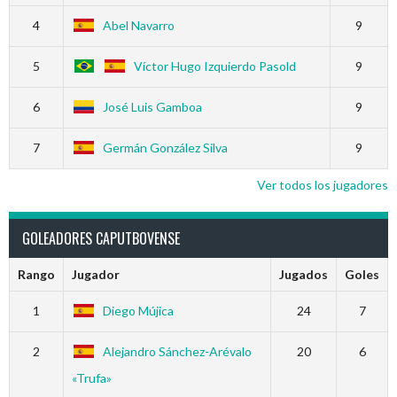
4
Abel Navarro
9
5
Víctor Hugo Izquierdo Pasold
9
6
José Luis Gamboa
9
7
Germán González Silva
9
Ver todos los jugadores
GOLEADORES CAPUTBOVENSE
Rango
Jugador
Jugados
Goles
1
Diego Mújica
24
7
2
Alejandro Sánchez-Arévalo
20
6
«Trufa»