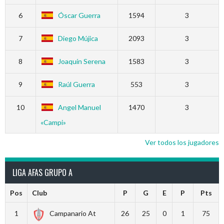
6
Óscar Guerra
1594
3
7
Diego Mújica
2093
3
8
Joaquín Serena
1583
3
9
Raúl Guerra
553
3
10
Angel Manuel
1470
3
«Campi»
Ver todos los jugadores
LIGA AFAS GRUPO A
Pos
Club
P
G
E
P
Pts
1
Campanario At
26
25
0
1
75