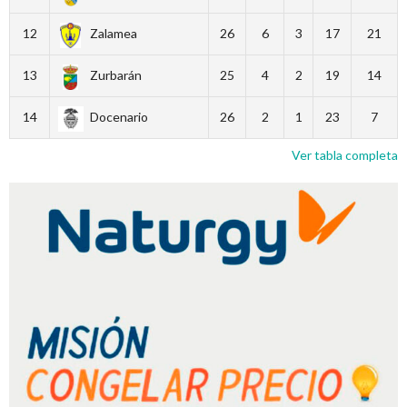
12
Zalamea
26
6
3
17
21
13
Zurbarán
25
4
2
19
14
14
Docenario
26
2
1
23
7
Ver tabla completa