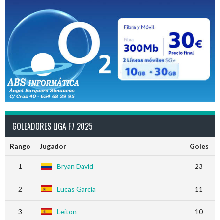
GOLEADORES LIGA F7 2025
Rango
Jugador
Goles
1
Bryan David
23
2
Lucas García
11
3
Leiton
10