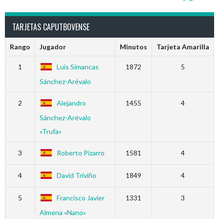
TARJETAS CAPUTBOVENSE
Rango
Jugador
Minutos
Tarjeta Amarilla
1
Luis Simancas
1872
5
Sánchez-Arévalo
2
Alejandro
1455
4
Sánchez-Arévalo
«Trufa»
3
Roberto Pizarro
1581
4
4
David Triviño
1849
4
5
Francisco Javier
1331
3
Almena «Nano»