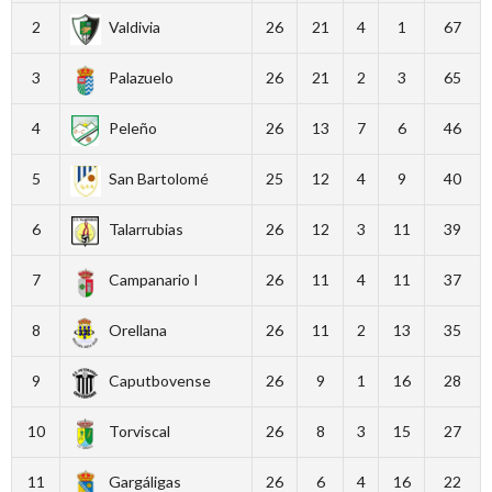
2
Valdivia
26
21
4
1
67
3
Palazuelo
26
21
2
3
65
4
Peleño
26
13
7
6
46
5
San Bartolomé
25
12
4
9
40
6
Talarrubias
26
12
3
11
39
7
Campanario I
26
11
4
11
37
8
Orellana
26
11
2
13
35
9
Caputbovense
26
9
1
16
28
10
Torviscal
26
8
3
15
27
11
Gargáligas
26
6
4
16
22