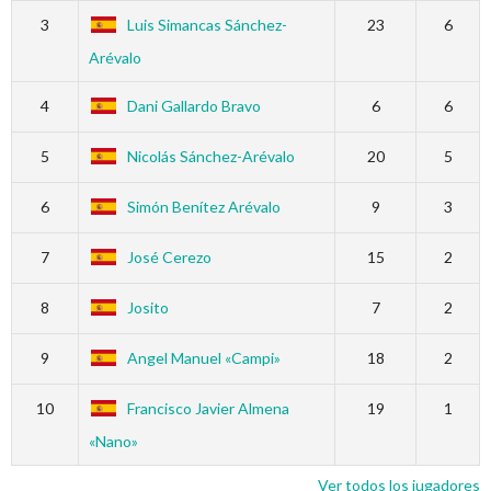
3
Luis Simancas Sánchez-
23
6
Arévalo
4
Dani Gallardo Bravo
6
6
5
Nicolás Sánchez-Arévalo
20
5
6
Simón Benítez Arévalo
9
3
7
José Cerezo
15
2
8
Josito
7
2
9
Angel Manuel «Campi»
18
2
10
Francisco Javier Almena
19
1
«Nano»
Ver todos los jugadores