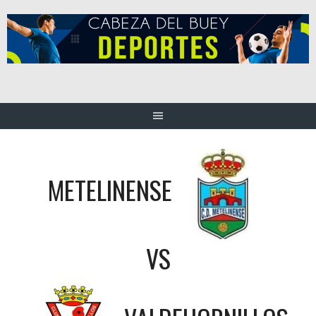
Saltar
al
contenido
METELINENSE
VS