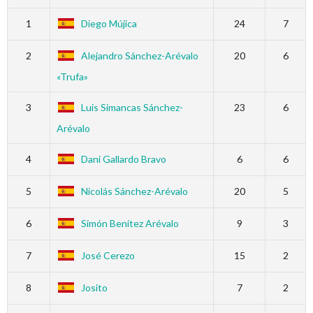
1
Diego Mújica
24
7
2
Alejandro Sánchez-Arévalo
20
6
«Trufa»
3
Luis Simancas Sánchez-
23
6
Arévalo
4
Dani Gallardo Bravo
6
6
5
Nicolás Sánchez-Arévalo
20
5
6
Simón Benítez Arévalo
9
3
7
José Cerezo
15
2
8
Josito
7
2