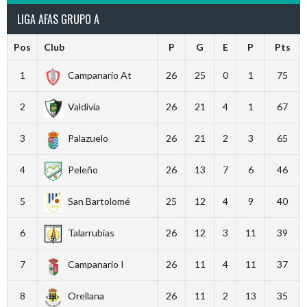
LIGA AFAS GRUPO A
Pos
Club
P
G
E
P
Pts
1
Campanario At
26
25
0
1
75
2
Valdivia
26
21
4
1
67
3
Palazuelo
26
21
2
3
65
4
Peleño
26
13
7
6
46
5
San Bartolomé
25
12
4
9
40
6
Talarrubias
26
12
3
11
39
7
Campanario I
26
11
4
11
37
8
Orellana
26
11
2
13
35