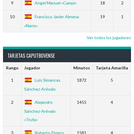
9
Angel Manuel «Campi»
18
2
10
Francisco Javier Almena
19
1
«Nano»
Ver todos los jugadores
TARJETAS CAPUTBOVENSE
Rango
Jugador
Minutos
Tarjeta Amarilla
1
Luis Simancas
1872
5
Sánchez-Arévalo
2
Alejandro
1455
4
Sánchez-Arévalo
«Trufa»
3
Roberto Pizarro
1581
4