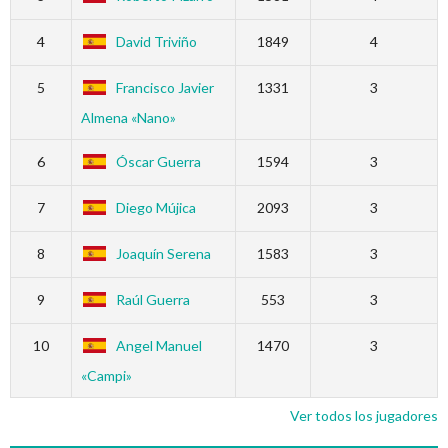
4
David Triviño
1849
4
5
Francisco Javier
1331
3
Almena «Nano»
6
Óscar Guerra
1594
3
7
Diego Mújica
2093
3
8
Joaquín Serena
1583
3
9
Raúl Guerra
553
3
10
Angel Manuel
1470
3
«Campi»
Ver todos los jugadores