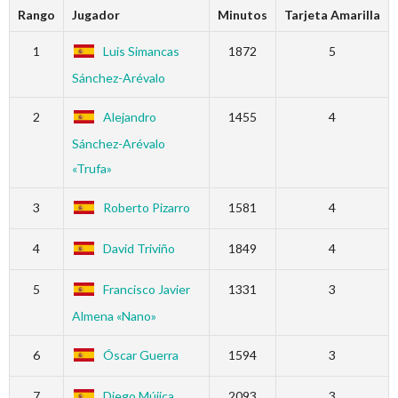
Rango
Jugador
Minutos
Tarjeta Amarilla
1
Luis Simancas
1872
5
Sánchez-Arévalo
2
Alejandro
1455
4
Sánchez-Arévalo
«Trufa»
3
Roberto Pizarro
1581
4
4
David Triviño
1849
4
5
Francisco Javier
1331
3
Almena «Nano»
6
Óscar Guerra
1594
3
7
Diego Mújica
2093
3