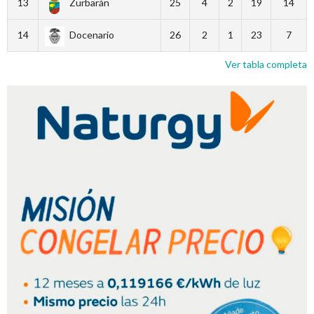
13
Zurbarán
25
4
2
19
14
14
Docenario
26
2
1
23
7
Ver tabla completa