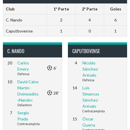
Club
1ª Parte
2ª Parte
Goles
C. Nando
2
4
6
Caputbovense
1
0
1
C. NANDO
CAPUTBOVENSE
20
Carlos
4
Nicolás
6'
Emery
Sánchez-
Defensa
Arévalo
Defensa
10
David Calvo
Martín-
14
Luis
28'
Doimeadiós
Simancas
«Nando»
Sánchez-
Delantero
Arévalo
Centrocampista
7
Sergio
Prada
15
Óscar
Centrocampista
Guerra