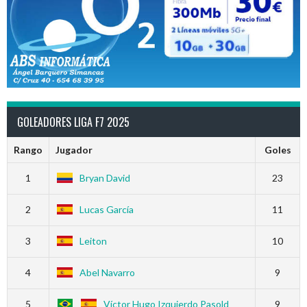
GOLEADORES LIGA F7 2025
Rango
Jugador
Goles
1
Bryan David
23
2
Lucas García
11
3
Leiton
10
4
Abel Navarro
9
5
Víctor Hugo Izquierdo Pasold
9