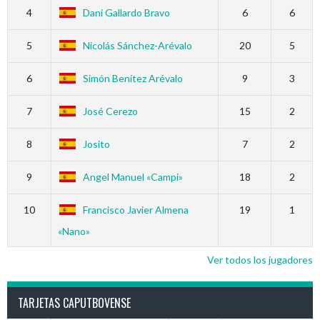
4
Dani Gallardo Bravo
6
6
5
Nicolás Sánchez-Arévalo
20
5
6
Simón Benítez Arévalo
9
3
7
José Cerezo
15
2
8
Josito
7
2
9
Angel Manuel «Campi»
18
2
10
Francisco Javier Almena
19
1
«Nano»
Ver todos los jugadores
TARJETAS CAPUTBOVENSE