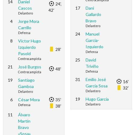
Centrocampista
14
Daniel
24',
Cascos
17
Dani
42'
Delantero
Gallardo
Bravo
4
Jorge Mora
Delantero
Carrillo
Defensa
24
Manuel
García-
8
Víctor Hugo
Izquierdo
Izquierdo
28'
Defensa
Pasold
Centrocampista
25
David
Triviño
21
José Burgos
48'
Defensa
Centrocampista
31
Emilio José
19
Santiago
16'
García Sosa
Gamboa
32'
Delantero
Delantero
19
Hugo García
6
César Mora
35'
Delantero
Defensa
38'
11
Álvaro
Martín
Bravo
«Sosa»