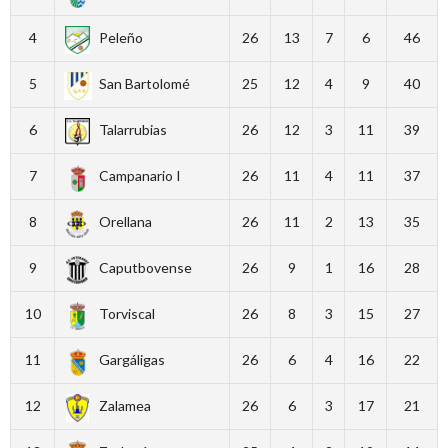
4
Peleño
26
13
7
6
46
5
San Bartolomé
25
12
4
9
40
6
Talarrubias
26
12
3
11
39
7
Campanario I
26
11
4
11
37
8
Orellana
26
11
2
13
35
9
Caputbovense
26
9
1
16
28
10
Torviscal
26
8
3
15
27
11
Gargáligas
26
6
4
16
22
12
Zalamea
26
6
3
17
21