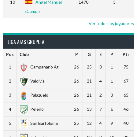
10
Angel Manuel
1470
3
«Campi»
Ver todos los jugadores
LIGA AFAS GRUPO A
Pos
Club
P
G
E
P
Pts
1
Campanario At
26
25
0
1
75
2
Valdivia
26
21
4
1
67
3
Palazuelo
26
21
2
3
65
4
Peleño
26
13
7
6
46
5
San Bartolomé
25
12
4
9
40