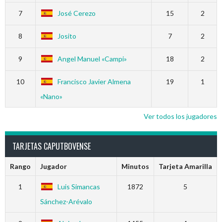
7
José Cerezo
15
2
8
Josito
7
2
9
Angel Manuel «Campi»
18
2
10
Francisco Javier Almena
19
1
«Nano»
Ver todos los jugadores
TARJETAS CAPUTBOVENSE
Rango
Jugador
Minutos
Tarjeta Amarilla
1
Luis Simancas
1872
5
Sánchez-Arévalo