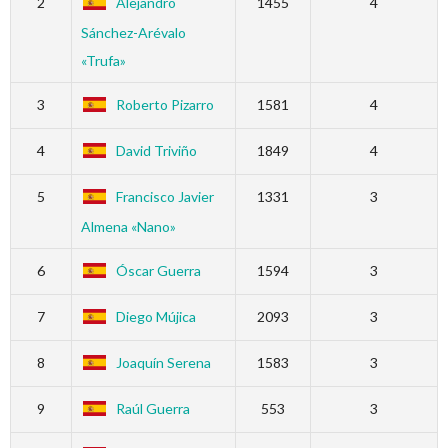
2
Alejandro
1455
4
Sánchez-Arévalo
«Trufa»
3
Roberto Pizarro
1581
4
4
David Triviño
1849
4
5
Francisco Javier
1331
3
Almena «Nano»
6
Óscar Guerra
1594
3
7
Diego Mújica
2093
3
8
Joaquín Serena
1583
3
9
Raúl Guerra
553
3