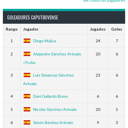
Ver todos los jugadores
GOLEADORES CAPUTBOVENSE
Rango
Jugador
Jugados
Goles
1
Diego Mújica
24
7
2
Alejandro Sánchez-Arévalo
20
6
«Trufa»
3
Luis Simancas Sánchez-
23
6
Arévalo
4
Dani Gallardo Bravo
6
6
5
Nicolás Sánchez-Arévalo
20
5
6
Simón Benítez Arévalo
9
3