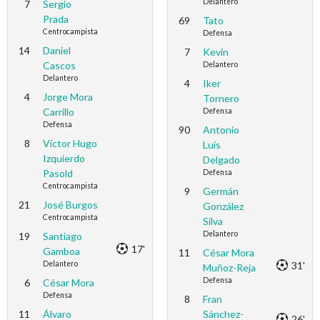
Delantero
7
Sergio
Prada
69
Tato
Centrocampista
Defensa
14
Daniel
7
Kevin
Cascos
Delantero
Delantero
4
Iker
4
Jorge Mora
Tornero
Carrillo
Defensa
Defensa
90
Antonio
8
Víctor Hugo
Luis
Izquierdo
Delgado
Pasold
Defensa
Centrocampista
9
Germán
21
José Burgos
González
Centrocampista
Silva
Delantero
19
Santiago
17'
Gamboa
11
César Mora
Delantero
31'
Muñoz-Reja
Defensa
6
César Mora
Defensa
8
Fran
11
Álvaro
Sánchez-
26'