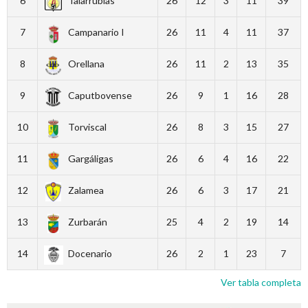
6
Talarrubias
26
12
3
11
39
7
Campanario I
26
11
4
11
37
8
Orellana
26
11
2
13
35
9
Caputbovense
26
9
1
16
28
10
Torviscal
26
8
3
15
27
11
Gargáligas
26
6
4
16
22
12
Zalamea
26
6
3
17
21
13
Zurbarán
25
4
2
19
14
14
Docenario
26
2
1
23
7
Ver tabla completa