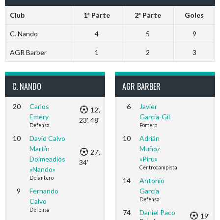
Club
1ª Parte
2ª Parte
Goles
C. Nando
4
5
9
AGR Barber
1
2
3
C. NANDO
AGR BARBER
20
Carlos
6
Javier
12',
Emery
García-Gil
23', 48'
Defensa
Portero
10
David Calvo
10
Adrián
Martín-
Muñoz
27',
Doimeadiós
«Piru»
34'
Centrocampista
«Nando»
Delantero
14
Antonio
9
Fernando
García
Defensa
Calvo
Defensa
74
Daniel Paco
19'