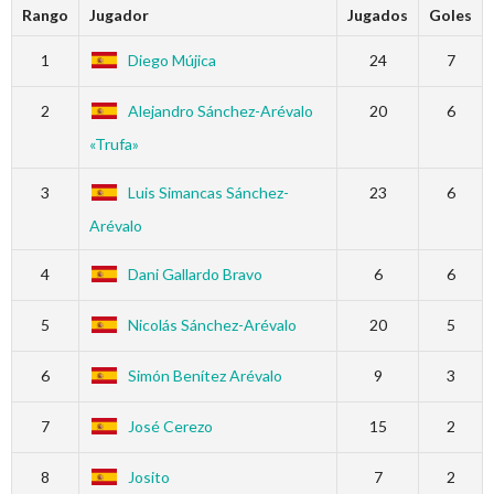
Rango
Jugador
Jugados
Goles
1
Diego Mújica
24
7
2
Alejandro Sánchez-Arévalo
20
6
«Trufa»
3
Luis Simancas Sánchez-
23
6
Arévalo
4
Dani Gallardo Bravo
6
6
5
Nicolás Sánchez-Arévalo
20
5
6
Simón Benítez Arévalo
9
3
7
José Cerezo
15
2
8
Josito
7
2