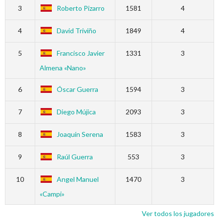
3
Roberto Pizarro
1581
4
4
David Triviño
1849
4
5
Francisco Javier
1331
3
Almena «Nano»
6
Óscar Guerra
1594
3
7
Diego Mújica
2093
3
8
Joaquín Serena
1583
3
9
Raúl Guerra
553
3
10
Angel Manuel
1470
3
«Campi»
Ver todos los jugadores