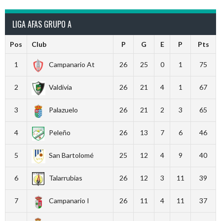
LIGA AFAS GRUPO A
Pos
Club
P
G
E
P
Pts
1
Campanario At
26
25
0
1
75
2
Valdivia
26
21
4
1
67
3
Palazuelo
26
21
2
3
65
4
Peleño
26
13
7
6
46
5
San Bartolomé
25
12
4
9
40
6
Talarrubias
26
12
3
11
39
7
Campanario I
26
11
4
11
37