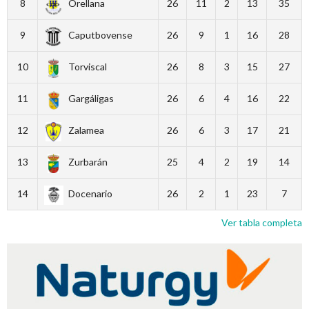
8
Orellana
26
11
2
13
35
9
Caputbovense
26
9
1
16
28
10
Torviscal
26
8
3
15
27
11
Gargáligas
26
6
4
16
22
12
Zalamea
26
6
3
17
21
13
Zurbarán
25
4
2
19
14
14
Docenario
26
2
1
23
7
Ver tabla completa