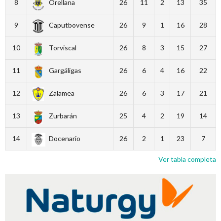
8
Orellana
26
11
2
13
35
9
Caputbovense
26
9
1
16
28
10
Torviscal
26
8
3
15
27
11
Gargáligas
26
6
4
16
22
12
Zalamea
26
6
3
17
21
13
Zurbarán
25
4
2
19
14
14
Docenario
26
2
1
23
7
Ver tabla completa