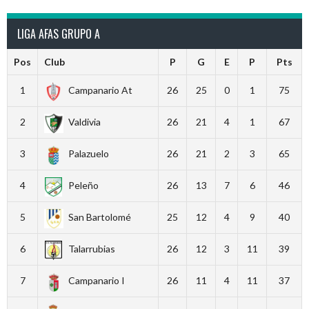
LIGA AFAS GRUPO A
Pos
Club
P
G
E
P
Pts
1
Campanario At
26
25
0
1
75
2
Valdivia
26
21
4
1
67
3
Palazuelo
26
21
2
3
65
4
Peleño
26
13
7
6
46
5
San Bartolomé
25
12
4
9
40
6
Talarrubias
26
12
3
11
39
7
Campanario I
26
11
4
11
37