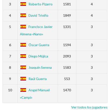
3
Roberto Pizarro
1581
4
4
David Triviño
1849
4
5
Francisco Javier
1331
3
Almena «Nano»
6
Óscar Guerra
1594
3
7
Diego Mújica
2093
3
8
Joaquín Serena
1583
3
9
Raúl Guerra
553
3
10
Angel Manuel
1470
3
«Campi»
Ver todos los jugadores