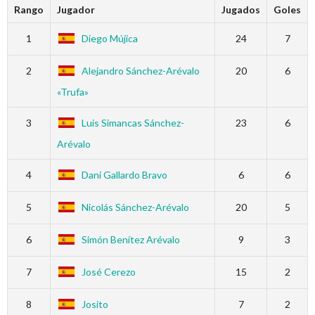
Rango
Jugador
Jugados
Goles
1
Diego Mújica
24
7
2
Alejandro Sánchez-Arévalo
20
6
«Trufa»
3
Luis Simancas Sánchez-
23
6
Arévalo
4
Dani Gallardo Bravo
6
6
5
Nicolás Sánchez-Arévalo
20
5
6
Simón Benítez Arévalo
9
3
7
José Cerezo
15
2
8
Josito
7
2