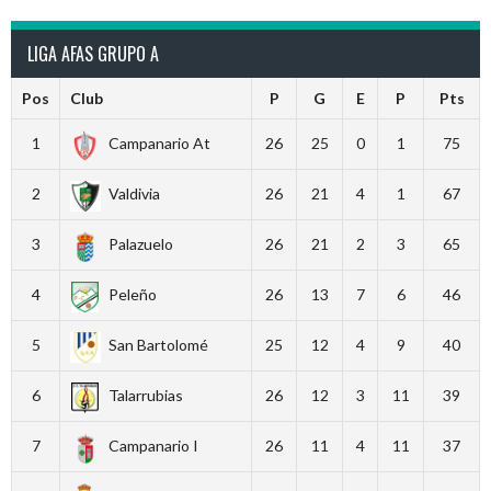
LIGA AFAS GRUPO A
Pos
Club
P
G
E
P
Pts
1
Campanario At
26
25
0
1
75
2
Valdivia
26
21
4
1
67
3
Palazuelo
26
21
2
3
65
4
Peleño
26
13
7
6
46
5
San Bartolomé
25
12
4
9
40
6
Talarrubias
26
12
3
11
39
7
Campanario I
26
11
4
11
37