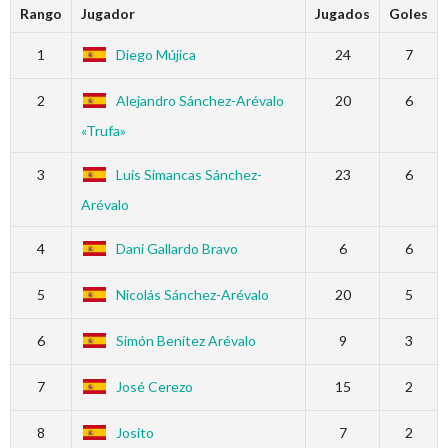
Rango
Jugador
Jugados
Goles
1
Diego Mújica
24
7
2
Alejandro Sánchez-Arévalo
20
6
«Trufa»
3
Luis Simancas Sánchez-
23
6
Arévalo
4
Dani Gallardo Bravo
6
6
5
Nicolás Sánchez-Arévalo
20
5
6
Simón Benítez Arévalo
9
3
7
José Cerezo
15
2
8
Josito
7
2