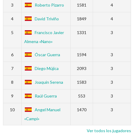
3
Roberto Pizarro
1581
4
4
David Triviño
1849
4
5
Francisco Javier
1331
3
Almena «Nano»
6
Óscar Guerra
1594
3
7
Diego Mújica
2093
3
8
Joaquín Serena
1583
3
9
Raúl Guerra
553
3
10
Angel Manuel
1470
3
«Campi»
Ver todos los jugadores