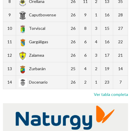
8
Orellana
26
11
2
13
35
9
Caputbovense
26
9
1
16
28
10
Torviscal
26
8
3
15
27
11
Gargáligas
26
6
4
16
22
12
Zalamea
26
6
3
17
21
13
Zurbarán
25
4
2
19
14
14
Docenario
26
2
1
23
7
Ver tabla completa