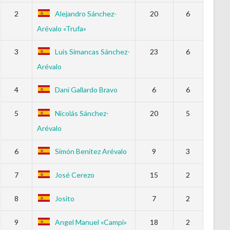
2
Alejandro Sánchez-
20
6
Arévalo «Trufa»
3
Luis Simancas Sánchez-
23
6
Arévalo
4
Dani Gallardo Bravo
6
6
5
Nicolás Sánchez-
20
5
Arévalo
6
Simón Benítez Arévalo
9
3
7
José Cerezo
15
2
8
Josito
7
2
9
Angel Manuel «Campi»
18
2