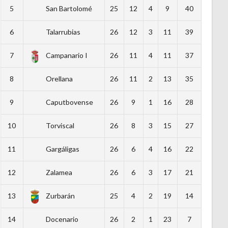
5
San Bartolomé
25
12
4
9
40
6
Talarrubias
26
12
3
11
39
7
Campanario I
26
11
4
11
37
8
Orellana
26
11
2
13
35
9
Caputbovense
26
9
1
16
28
10
Torviscal
26
8
3
15
27
11
Gargáligas
26
6
4
16
22
12
Zalamea
26
6
3
17
21
13
Zurbarán
25
4
2
19
14
14
Docenario
26
2
1
23
7