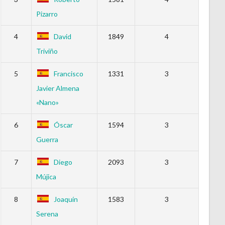
Pizarro
4
David
1849
4
Triviño
5
Francisco
1331
3
Javier Almena
«Nano»
6
Óscar
1594
3
Guerra
7
Diego
2093
3
Mújica
8
Joaquín
1583
3
Serena