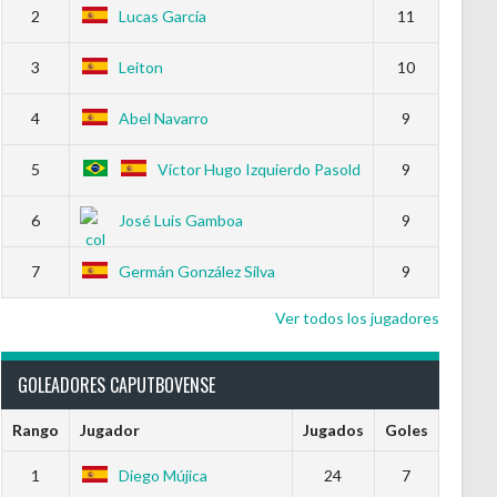
2
Lucas García
11
3
Leiton
10
4
Abel Navarro
9
5
Víctor Hugo Izquierdo Pasold
9
6
José Luis Gamboa
9
7
Germán González Silva
9
Ver todos los jugadores
GOLEADORES CAPUTBOVENSE
Rango
Jugador
Jugados
Goles
1
Diego Mújica
24
7