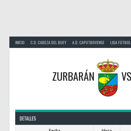
Saltar
al
contenido
INICIO
C.D. CABEZA DEL BUEY
A.D. CAPUTBOVENSE
LIGA FÚTBOL
ZURBARÁN
V
DETALLES
Fecha
Hora