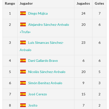
Rango
Jugador
Jugados
Goles
1
Diego Mújica
24
7
2
Alejandro Sánchez-Arévalo
20
6
«Trufa»
3
Luis Simancas Sánchez-
23
6
Arévalo
4
Dani Gallardo Bravo
6
6
5
Nicolás Sánchez-Arévalo
20
5
6
Simón Benítez Arévalo
9
3
7
José Cerezo
15
2
8
Josito
7
2