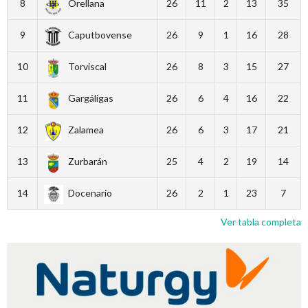
8
Orellana
26
11
2
13
35
9
Caputbovense
26
9
1
16
28
10
Torviscal
26
8
3
15
27
11
Gargáligas
26
6
4
16
22
12
Zalamea
26
6
3
17
21
13
Zurbarán
25
4
2
19
14
14
Docenario
26
2
1
23
7
Ver tabla completa