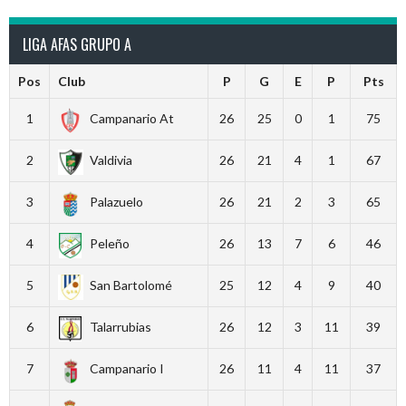
LIGA AFAS GRUPO A
Pos
Club
P
G
E
P
Pts
1
Campanario At
26
25
0
1
75
2
Valdivia
26
21
4
1
67
3
Palazuelo
26
21
2
3
65
4
Peleño
26
13
7
6
46
5
San Bartolomé
25
12
4
9
40
6
Talarrubias
26
12
3
11
39
7
Campanario I
26
11
4
11
37