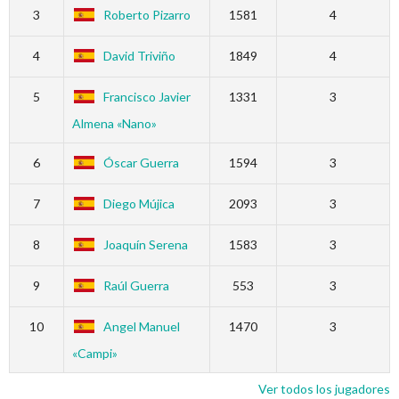
3
Roberto Pizarro
1581
4
4
David Triviño
1849
4
5
Francisco Javier
1331
3
Almena «Nano»
6
Óscar Guerra
1594
3
7
Diego Mújica
2093
3
8
Joaquín Serena
1583
3
9
Raúl Guerra
553
3
10
Angel Manuel
1470
3
«Campi»
Ver todos los jugadores