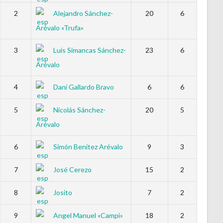
2
Alejandro Sánchez-
20
6
Arévalo «Trufa»
3
Luis Simancas Sánchez-
23
6
Arévalo
4
Dani Gallardo Bravo
6
6
5
Nicolás Sánchez-
20
5
Arévalo
6
Simón Benítez Arévalo
9
3
7
José Cerezo
15
2
8
Josito
7
2
9
Angel Manuel «Campi»
18
2