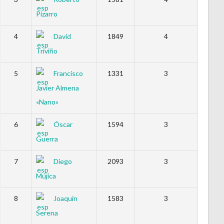
Pizarro
4
David
1849
4
Triviño
5
Francisco
1331
3
Javier Almena
«Nano»
6
Óscar
1594
3
Guerra
7
Diego
2093
3
Mújica
8
Joaquín
1583
3
Serena