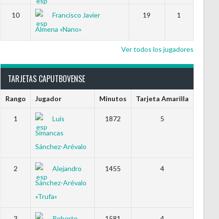
10
Francisco Javier
19
1
Almena «Nano»
Ver todos los jugadores
TARJETAS CAPUTBOVENSE
Rango
Jugador
Minutos
Tarjeta Amarilla
1
Luis
1872
5
Simancas
Sánchez-Arévalo
2
Alejandro
1455
4
Sánchez-Arévalo
«Trufa»
3
Roberto
1581
4