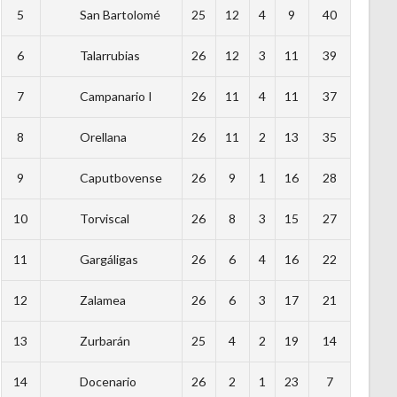
5
San Bartolomé
25
12
4
9
40
6
Talarrubias
26
12
3
11
39
7
Campanario I
26
11
4
11
37
8
Orellana
26
11
2
13
35
9
Caputbovense
26
9
1
16
28
10
Torviscal
26
8
3
15
27
11
Gargáligas
26
6
4
16
22
12
Zalamea
26
6
3
17
21
13
Zurbarán
25
4
2
19
14
14
Docenario
26
2
1
23
7