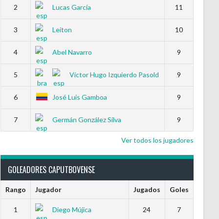
2
Lucas García
11
3
Leiton
10
4
Abel Navarro
9
5
Víctor Hugo Izquierdo Pasold
9
6
José Luis Gamboa
9
7
Germán González Silva
9
Ver todos los jugadores
GOLEADORES CAPUTBOVENSE
Rango
Jugador
Jugados
Goles
1
Diego Mújica
24
7