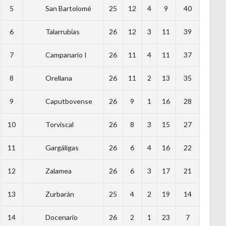
5
San Bartolomé
25
12
4
9
40
6
Talarrubias
26
12
3
11
39
7
Campanario I
26
11
4
11
37
8
Orellana
26
11
2
13
35
9
Caputbovense
26
9
1
16
28
10
Torviscal
26
8
3
15
27
11
Gargáligas
26
6
4
16
22
12
Zalamea
26
6
3
17
21
13
Zurbarán
25
4
2
19
14
14
Docenario
26
2
1
23
7