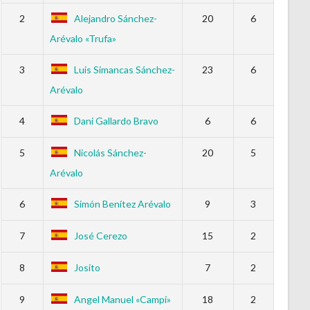
2
Alejandro Sánchez-
20
6
Arévalo «Trufa»
3
Luis Simancas Sánchez-
23
6
Arévalo
4
Dani Gallardo Bravo
6
6
5
Nicolás Sánchez-
20
5
Arévalo
6
Simón Benítez Arévalo
9
3
7
José Cerezo
15
2
8
Josito
7
2
9
Angel Manuel «Campi»
18
2