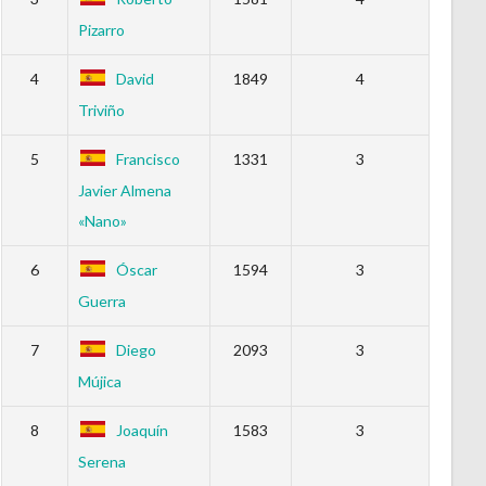
Pizarro
4
David
1849
4
Triviño
5
Francisco
1331
3
Javier Almena
«Nano»
6
Óscar
1594
3
Guerra
7
Diego
2093
3
Mújica
8
Joaquín
1583
3
Serena