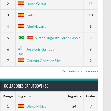
2
Lucas García
11
3
Leiton
10
4
Abel Navarro
9
5
Víctor Hugo Izquierdo Pasold
9
6
José Luis Gamboa
9
7
Germán González Silva
9
Ver todos los jugadores
GOLEADORES CAPUTBOVENSE
Rango
Jugador
Jugados
Goles
1
Diego Mújica
24
7