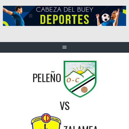
Saltar
al
contenido
PELEÑO
VS