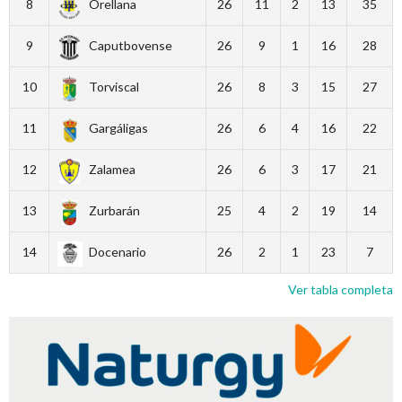
8
Orellana
26
11
2
13
35
9
Caputbovense
26
9
1
16
28
10
Torviscal
26
8
3
15
27
11
Gargáligas
26
6
4
16
22
12
Zalamea
26
6
3
17
21
13
Zurbarán
25
4
2
19
14
14
Docenario
26
2
1
23
7
Ver tabla completa