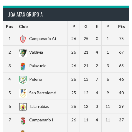
LIGA AFAS GRUPO A
Pos
Club
P
G
E
P
Pts
1
Campanario At
26
25
0
1
75
2
Valdivia
26
21
4
1
67
3
Palazuelo
26
21
2
3
65
4
Peleño
26
13
7
6
46
5
San Bartolomé
25
12
4
9
40
6
Talarrubias
26
12
3
11
39
7
Campanario I
26
11
4
11
37