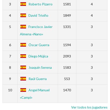
3
Roberto Pizarro
1581
4
4
David Triviño
1849
4
5
Francisco Javier
1331
3
Almena «Nano»
6
Óscar Guerra
1594
3
7
Diego Mújica
2093
3
8
Joaquín Serena
1583
3
9
Raúl Guerra
553
3
10
Angel Manuel
1470
3
«Campi»
Ver todos los jugadores