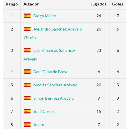
Rango
Jugador
Jugados
Goles
1
Diego Mújica
24
7
2
Alejandro Sánchez-Arévalo
20
6
«Trufa»
3
Luis Simancas Sánchez-
23
6
Arévalo
4
Dani Gallardo Bravo
6
6
5
Nicolás Sánchez-Arévalo
20
5
6
Simón Benítez Arévalo
9
3
7
José Cerezo
15
2
8
Josito
7
2