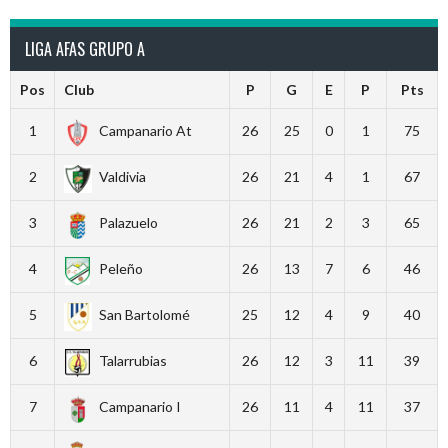
LIGA AFAS GRUPO A
Pos
Club
P
G
E
P
Pts
1
Campanario At
26
25
0
1
75
2
Valdivia
26
21
4
1
67
3
Palazuelo
26
21
2
3
65
4
Peleño
26
13
7
6
46
5
San Bartolomé
25
12
4
9
40
6
Talarrubias
26
12
3
11
39
7
Campanario I
26
11
4
11
37