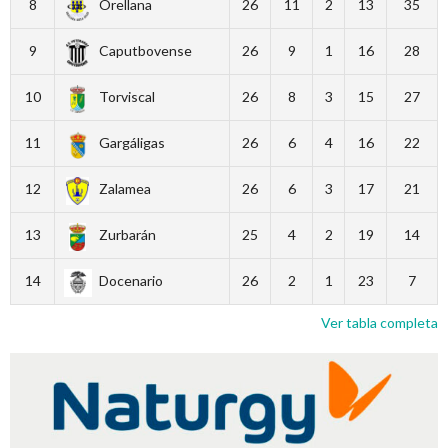
8
Orellana
26
11
2
13
35
9
Caputbovense
26
9
1
16
28
10
Torviscal
26
8
3
15
27
11
Gargáligas
26
6
4
16
22
12
Zalamea
26
6
3
17
21
13
Zurbarán
25
4
2
19
14
14
Docenario
26
2
1
23
7
Ver tabla completa