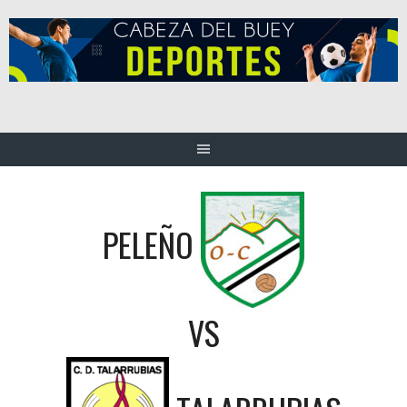
Saltar
al
contenido
PELEÑO
VS