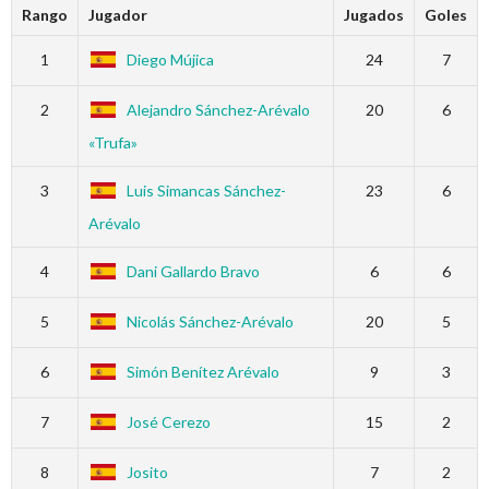
Rango
Jugador
Jugados
Goles
1
Diego Mújica
24
7
2
Alejandro Sánchez-Arévalo
20
6
«Trufa»
3
Luis Simancas Sánchez-
23
6
Arévalo
4
Dani Gallardo Bravo
6
6
5
Nicolás Sánchez-Arévalo
20
5
6
Simón Benítez Arévalo
9
3
7
José Cerezo
15
2
8
Josito
7
2