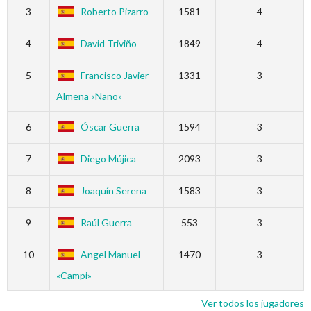
3
Roberto Pizarro
1581
4
4
David Triviño
1849
4
5
Francisco Javier
1331
3
Almena «Nano»
6
Óscar Guerra
1594
3
7
Diego Mújica
2093
3
8
Joaquín Serena
1583
3
9
Raúl Guerra
553
3
10
Angel Manuel
1470
3
«Campi»
Ver todos los jugadores