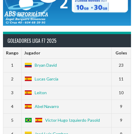
GOLEADORES LIGA F7 2025
Rango
Jugador
Goles
1
Bryan David
23
2
Lucas García
11
3
Leiton
10
4
Abel Navarro
9
5
Víctor Hugo Izquierdo Pasold
9
6
José Luis Gamboa
9