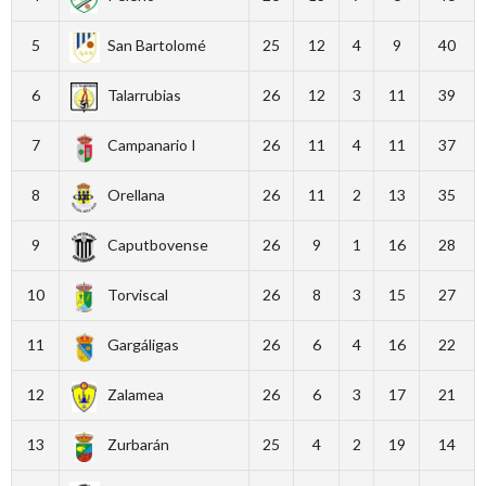
5
San Bartolomé
25
12
4
9
40
6
Talarrubias
26
12
3
11
39
7
Campanario I
26
11
4
11
37
8
Orellana
26
11
2
13
35
9
Caputbovense
26
9
1
16
28
10
Torviscal
26
8
3
15
27
11
Gargáligas
26
6
4
16
22
12
Zalamea
26
6
3
17
21
13
Zurbarán
25
4
2
19
14