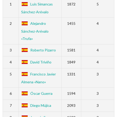
1
Luis Simancas
1872
5
Sánchez-Arévalo
2
Alejandro
1455
4
Sánchez-Arévalo
«Trufa»
3
Roberto Pizarro
1581
4
4
David Triviño
1849
4
5
Francisco Javier
1331
3
Almena «Nano»
6
Óscar Guerra
1594
3
7
Diego Mújica
2093
3