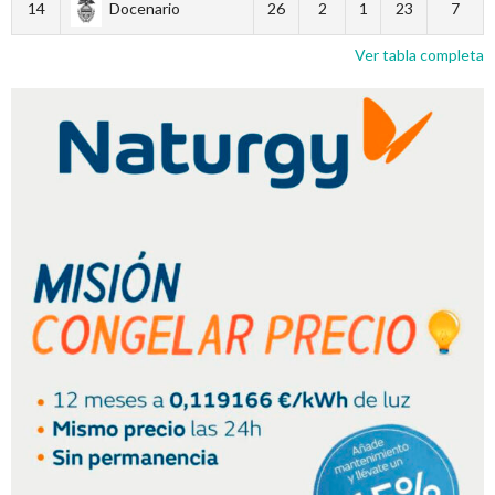
14
Docenario
26
2
1
23
7
Ver tabla completa