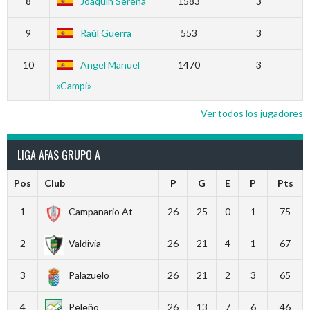
8
Joaquín Serena
1583
3
9
Raúl Guerra
553
3
10
Angel Manuel
1470
3
«Campi»
Ver todos los jugadores
LIGA AFAS GRUPO A
Pos
Club
P
G
E
P
Pts
1
Campanario At
26
25
0
1
75
2
Valdivia
26
21
4
1
67
3
Palazuelo
26
21
2
3
65
4
Peleño
26
13
7
6
46